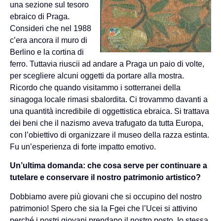
una sezione sul tesoro
ebraico di Praga.
Consideri che nel 1988
c’era ancora il muro di
Berlino e la cortina di
ferro. Tuttavia riuscii ad andare a Praga un paio di volte,
per scegliere alcuni oggetti da portare alla mostra.
Ricordo che quando visitammo i sotterranei della
sinagoga locale rimasi sbalordita. Ci trovammo davanti a
una quantità incredibile di oggettistica ebraica. Si trattava
dei beni che il nazismo aveva trafugato da tutta Europa,
con l’obiettivo di organizzare il museo della razza estinta.
Fu un’esperienza di forte impatto emotivo.
Un’ultima domanda: che cosa serve per continuare a
tutelare e conservare il nostro patrimonio artistico?
Dobbiamo avere più giovani che si occupino del nostro
patrimonio! Spero che sia la Fgei che l’Ucei si attivino
perché i nostri giovani prendano il nostro posto. Io stessa