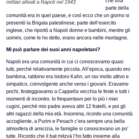
che una
militari alleati a Napoli nel 1943
parte della
comunità era in quel paese, e così ecco che un giorno si
presentò la Brigata palestinese, parte dell’esercito
inglese, che riportò a Napoli donne e bambini, mentre gli
uomini, come le ho detto, erano ancora nelle montagne.
Mi può parlare dei suoi anni napoletani?
Napoli era una comunità in cui ci conoscevamo quasi
tutti, perché relativamente piccola. All’epoca, quando ero
bambina, rabbino era Isidoro Kahn, un rav molto attivo e
simpatico, coinvolgente anche verso i giovani. Eravamo
pochi, festeggiavamo a Cappella vecchia le feste e tutti i
momenti di incontro. Io frequentavo per lo più i miei
cugini, perché mio padre aveva altri 12 fratelli, e poi gli
altri ragazzi della mia età. Insomma, ricordo una comunità
accogliente, a Purim e Pesach c’era sempre una bella
atmosfera di amicizia, le famiglie si conoscevano un po’
tutte. Ricordo che il bat mitzvà l’ho fatto insieme alla