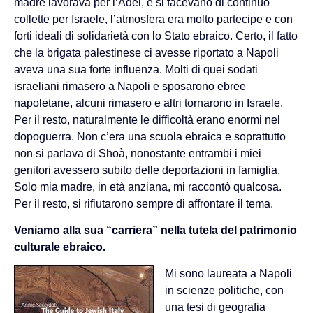
madre lavorava per l’Adei, e si facevano di continuo
collette per Israele, l’atmosfera era molto partecipe e con
forti ideali di solidarietà con lo Stato ebraico. Certo, il fatto
che la brigata palestinese ci avesse riportato a Napoli
aveva una sua forte influenza. Molti di quei sodati
israeliani rimasero a Napoli e sposarono ebree
napoletane, alcuni rimasero e altri tornarono in Israele.
Per il resto, naturalmente le difficoltà erano enormi nel
dopoguerra. Non c’era una scuola ebraica e soprattutto
non si parlava di Shoà, nonostante entrambi i miei
genitori avessero subito delle deportazioni in famiglia.
Solo mia madre, in età anziana, mi raccontò qualcosa.
Per il resto, si rifiutarono sempre di affrontare il tema.
Veniamo alla sua “carriera” nella tutela del patrimonio
culturale ebraico.
Mi sono laureata a Napoli
in scienze politiche, con
una tesi di geografia