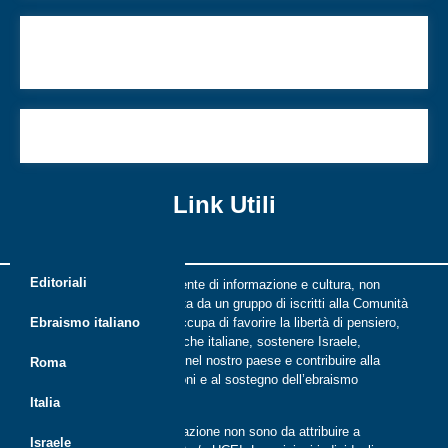
Il mio giudice Cardoso cerca la verità nel (suo)
passato
La terra degli ebrei, oggi
Link Utili
Editoriali
Riflessi è una rivista indipendente di informazione e cultura, non
periodica, digitale e on line nata da un gruppo di iscritti alla Comunità
ebraica di Roma. Riflessi si occupa di favorire la libertà di pensiero,
Ebraismo italiano
il dialogo tra le comunità ebraiche italiane, sostenere Israele,
promuovere la cultura ebraica nel nostro paese e contribuire alla
Roma
crescita delle nuove generazioni e al sostegno dell’ebraismo
italiano.
Italia
Le opinioni espresse dalla redazione non sono da attribuire a
Israele