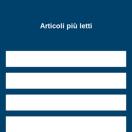
Articoli più letti
Israele lotta per difendere sé stesso
Io e la mamma di Roberto Attias
Di cosa abbiamo parlato la scorsa settimana
Testimonianze sotto i razzi di Hamas 6