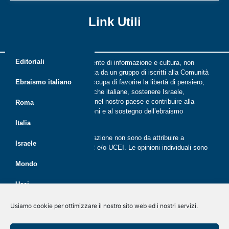
Link Utili
Editoriali
Riflessi è una rivista indipendente di informazione e cultura, non
periodica, digitale e on line nata da un gruppo di iscritti alla Comunità
ebraica di Roma. Riflessi si occupa di favorire la libertà di pensiero,
Ebraismo italiano
il dialogo tra le comunità ebraiche italiane, sostenere Israele,
promuovere la cultura ebraica nel nostro paese e contribuire alla
Roma
crescita delle nuove generazioni e al sostegno dell’ebraismo
italiano.
Italia
Le opinioni espresse dalla redazione non sono da attribuire a
Israele
nessuna lista presente in CER e/o UCEI. Le opinioni individuali sono
da attribuire ai singoli autori
Mondo
Ucei
Politica dei cookie (UE)
Disegno e sviluppo
G Tech Group
&
Gianluca Gentile
CER
Usiamo cookie per ottimizzare il nostro sito web ed i nostri servizi.
Dichiarazione sulla Privacy (UE)
Giovani