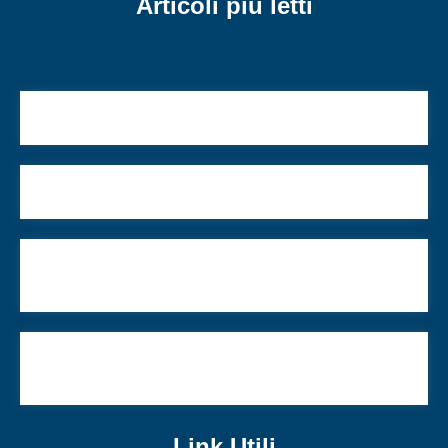
Articoli più letti
Gli ebrei oggi: qualche numero
Avraham avinu- Abramo nostro padre
Meta cancella162 pagine e account collegate ad
Hamas
“Il 16 ottobre gli urtisti hanno sbagliato, ma le loro
ragioni rimangono”
Link Utili