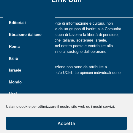
Editoriali
Riflessi è una rivista indipendente di informazione e cultura, non
periodica, digitale e on line nata da un gruppo di iscritti alla Comunità
ebraica di Roma. Riflessi si occupa di favorire la libertà di pensiero,
Ebraismo italiano
il dialogo tra le comunità ebraiche italiane, sostenere Israele,
promuovere la cultura ebraica nel nostro paese e contribuire alla
Roma
crescita delle nuove generazioni e al sostegno dell’ebraismo
italiano.
Italia
Le opinioni espresse dalla redazione non sono da attribuire a
Israele
nessuna lista presente in CER e/o UCEI. Le opinioni individuali sono
da attribuire ai singoli autori
Mondo
Ucei
Politica dei cookie (UE)
Disegno e sviluppo
G Tech Group
&
Gianluca Gentile
CER
Usiamo cookie per ottimizzare il nostro sito web ed i nostri servizi.
Dichiarazione sulla Privacy (UE)
Giovani
Rivista on line dal 2020
Accetta
Disconoscimento
Economia