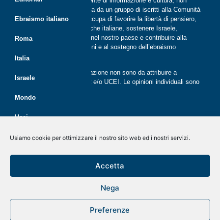
Riflessi è una rivista indipendente di informazione e cultura, non
periodica, digitale e on line nata da un gruppo di iscritti alla Comunità
ebraica di Roma. Riflessi si occupa di favorire la libertà di pensiero,
Ebraismo italiano
il dialogo tra le comunità ebraiche italiane, sostenere Israele,
promuovere la cultura ebraica nel nostro paese e contribuire alla
Roma
crescita delle nuove generazioni e al sostegno dell’ebraismo
italiano.
Italia
Le opinioni espresse dalla redazione non sono da attribuire a
Israele
nessuna lista presente in CER e/o UCEI. Le opinioni individuali sono
da attribuire ai singoli autori
Mondo
Ucei
Politica dei cookie (UE)
Disegno e sviluppo
G Tech Group
&
Gianluca Gentile
CER
Usiamo cookie per ottimizzare il nostro sito web ed i nostri servizi.
Dichiarazione sulla Privacy (UE)
Giovani
Rivista on line dal 2020
Accetta
Disconoscimento
Economia
Nega
Kolnoa!
Preferenze
A tavola con Menorah