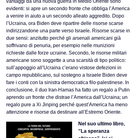
vantaggi da una nuova guerra in Medio Oriente sono
evidenti: si apre un secondo fronte che obbliga l’America
a venire in aiuto a un secondo alleato aggredito. Dopo
l’Ucraina, ora Biden deve ripartire delle risorse scarse
indirizzandone una parte verso Israele. Risorse scarse in
due sensi: anzitutto perché gli arsenali americani già
soffrivano di penuria, per esempio nelle munizioni
richieste dalle forze ucraine. Secondo, le risorse militari
americane sono soggette a una scarsità di tipo politico:
sull’appoggio all’Ucraina c’erano vistose defezioni in
campo repubblicano, sul sostegno a Israele Biden deve
fare i conti con la sinistra democratica filo-palestinese. In
conclusione, il duo Iran-Hamas ha fatto un regalo a Putin
aprendo un fronte che distrae l’America dall’Ucraina; un
regalo pure a Xi Jinping perché quest’America ha meno
attenzione e risorse da destinare all’Estremo Oriente.
Nel suo ultimo libro,
“La speranza