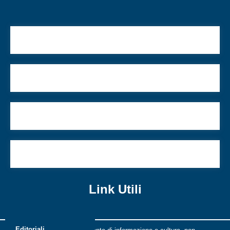
Sposarsi in tempo di guerra in Israele
Ebrei e Mitteleuropa
Il futuro delle piccole comunità? È in Israele
Primo Maggio: la stella ebraica con l’arcobaleno
Link Utili
Editoriali