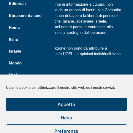
Editoriali
Riflessi è una rivista indipendente di informazione e cultura, non
periodica, digitale e on line nata da un gruppo di iscritti alla Comunità
ebraica di Roma. Riflessi si occupa di favorire la libertà di pensiero,
Ebraismo italiano
il dialogo tra le comunità ebraiche italiane, sostenere Israele,
promuovere la cultura ebraica nel nostro paese e contribuire alla
Roma
crescita delle nuove generazioni e al sostegno dell’ebraismo
italiano.
Italia
Le opinioni espresse dalla redazione non sono da attribuire a
Israele
nessuna lista presente in CER e/o UCEI. Le opinioni individuali sono
da attribuire ai singoli autori
Mondo
Ucei
Politica dei cookie (UE)
Disegno e sviluppo
G Tech Group
&
Gianluca Gentile
CER
Usiamo cookie per ottimizzare il nostro sito web ed i nostri servizi.
Dichiarazione sulla Privacy (UE)
Giovani
Accetta
Rivista on line dal 2020
Disconoscimento
Economia
Nega
Kolnoa!
Preferenze