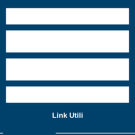
Israele, Trump e noi
Non perdere la speranza del cuore: essere ebrei
oggi
Una targa per la memoria all’Istituto di
vulcanologia
Israele e i nostri valori
Link Utili