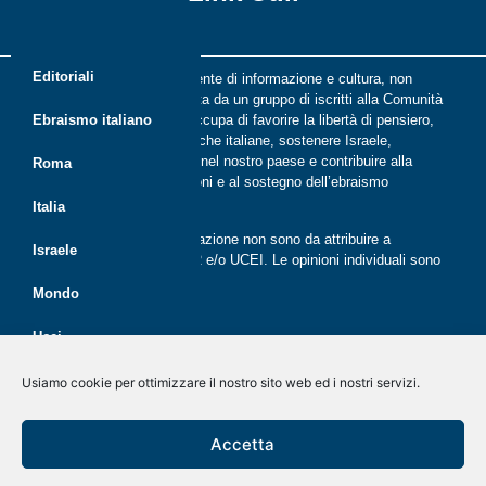
Editoriali
Riflessi è una rivista indipendente di informazione e cultura, non
periodica, digitale e on line nata da un gruppo di iscritti alla Comunità
ebraica di Roma. Riflessi si occupa di favorire la libertà di pensiero,
Ebraismo italiano
il dialogo tra le comunità ebraiche italiane, sostenere Israele,
promuovere la cultura ebraica nel nostro paese e contribuire alla
Roma
crescita delle nuove generazioni e al sostegno dell’ebraismo
italiano.
Italia
Le opinioni espresse dalla redazione non sono da attribuire a
Israele
nessuna lista presente in CER e/o UCEI. Le opinioni individuali sono
da attribuire ai singoli autori
Mondo
Ucei
Politica dei cookie (UE)
Disegno e sviluppo
G Tech Group
&
Gianluca Gentile
CER
Usiamo cookie per ottimizzare il nostro sito web ed i nostri servizi.
Dichiarazione sulla Privacy (UE)
Giovani
Rivista on line dal 2020
Accetta
Disconoscimento
Economia