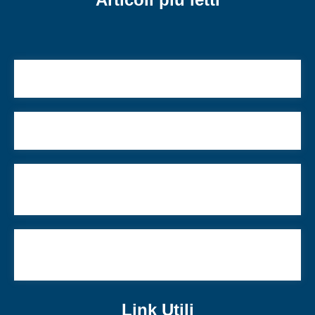
David Grossman racconta le nostre speranze
A via Balbo insegno l’ospitalità e l’accoglienza
Ebraismo italiano e Israele: come va la
comunicazione?
La matzà da record nella residenza del presidente
di Israele
Link Utili