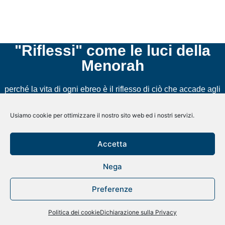
"Riflessi" come le luci della
Menorah
perché la vita di ogni ebreo è il riflesso di ciò che accade agli
altri ebrei in Italia e nel mondo;
Usiamo cookie per ottimizzare il nostro sito web ed i nostri servizi.
perché richiama la riflessione, necessaria sempre, ma
soprattutto in questo momento;
Accetta
perché è importante avere i riflessi pronti per affrontare le
situazioni e le emergenze.
Nega
Preferenze
Politica dei cookie
Dichiarazione sulla Privacy