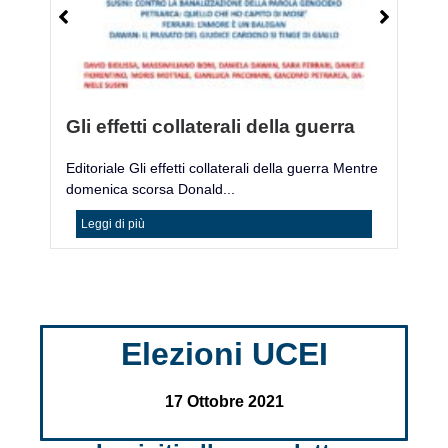
Gli effetti collaterali della guerra
M
Editoriale Gli effetti collaterali della guerra Mentre
Mo
domenica scorsa Donald...
ac
Leggi di più
Elezioni UCEI
17 Ottobre 2021