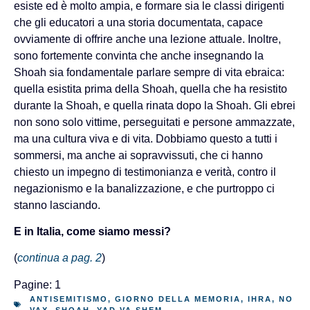
esiste ed è molto ampia, e formare sia le classi dirigenti
che gli educatori a una storia documentata, capace
ovviamente di offrire anche una lezione attuale. Inoltre,
sono fortemente convinta che anche insegnando la
Shoah sia fondamentale parlare sempre di vita ebraica:
quella esistita prima della Shoah, quella che ha resistito
durante la Shoah, e quella rinata dopo la Shoah. Gli ebrei
non sono solo vittime, perseguitati e persone ammazzate,
ma una cultura viva e di vita. Dobbiamo questo a tutti i
sommersi, ma anche ai sopravvissuti, che ci hanno
chiesto un impegno di testimonianza e verità, contro il
negazionismo e la banalizzazione, e che purtroppo ci
stanno lasciando.
E in Italia, come siamo messi?
(
continua a pag. 2
)
Pagine:
1
2
ANTISEMITISMO
,
GIORNO DELLA MEMORIA
,
IHRA
,
NO
VAX
,
SHOAH
,
YAD VA SHEM