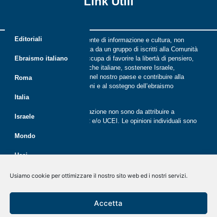
Link Utili
Editoriali
Riflessi è una rivista indipendente di informazione e cultura, non
periodica, digitale e on line nata da un gruppo di iscritti alla Comunità
ebraica di Roma. Riflessi si occupa di favorire la libertà di pensiero,
Ebraismo italiano
il dialogo tra le comunità ebraiche italiane, sostenere Israele,
promuovere la cultura ebraica nel nostro paese e contribuire alla
Roma
crescita delle nuove generazioni e al sostegno dell’ebraismo
italiano.
Italia
Le opinioni espresse dalla redazione non sono da attribuire a
Israele
nessuna lista presente in CER e/o UCEI. Le opinioni individuali sono
da attribuire ai singoli autori
Mondo
Ucei
Politica dei cookie (UE)
Disegno e sviluppo
G Tech Group
&
Gianluca Gentile
CER
Usiamo cookie per ottimizzare il nostro sito web ed i nostri servizi.
Dichiarazione sulla Privacy (UE)
Giovani
Rivista on line dal 2020
Accetta
Disconoscimento
Economia