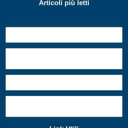
Articoli più letti
La tregua: una pausa, o una fine
Bombe vicino alla tomba del rebbe Nachman,
pronipote del Ba’al Shem Tov
Per Roma, un candidato sindaco kasher
La destra italiana è ancora dentro il tunnel del
neofascismo?