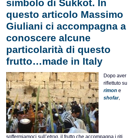
simbolo di Sukkot. In
questo articolo Massimo
Giuliani ci accompagna a
conoscere alcune
particolarità di questo
frutto…made in Italy
Dopo aver
riflettuto su
rimon
e
shofar
,
soffermiamoci sull’
etrog
, il frutto che accompagna i riti