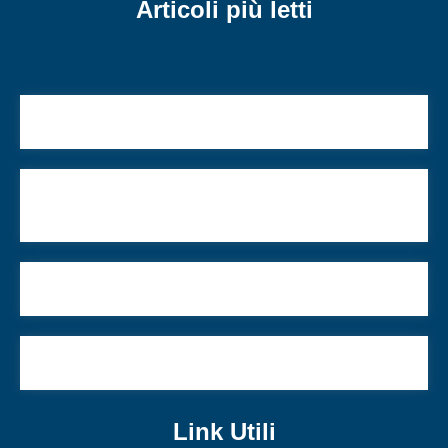
Articoli più letti
Quando Carla Fracci interpretò la Shoà
Yehudà e la vendita di Giuseppe: la creazione
della luce del Messia
Intervista a GIovanni Fettina
Si rinnova l’interesse per l’ebraismo del meridione
Link Utili