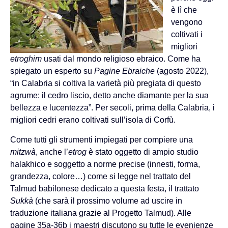
è lì che
vengono
coltivati i
migliori
etroghim
usati dal mondo religioso ebraico. Come ha
spiegato un esperto su
Pagine Ebraiche
(agosto 2022),
“in Calabria si coltiva la varietà più pregiata di questo
agrume: il cedro liscio, detto anche diamante per la sua
bellezza e lucentezza”. Per secoli, prima della Calabria, i
migliori cedri erano coltivati sull’isola di Corfù.
Come tutti gli strumenti impiegati per compiere una
mitzwà
, anche l’
etrog
è stato oggetto di ampio studio
halakhico e soggetto a norme precise (innesti, forma,
grandezza, colore…) come si legge nel trattato del
Talmud babilonese dedicato a questa festa, il trattato
Sukkà
(che sarà il prossimo volume ad uscire in
traduzione italiana grazie al Progetto Talmud). Alle
pagine 35a-36b i maestri discutono su tutte le evenienze