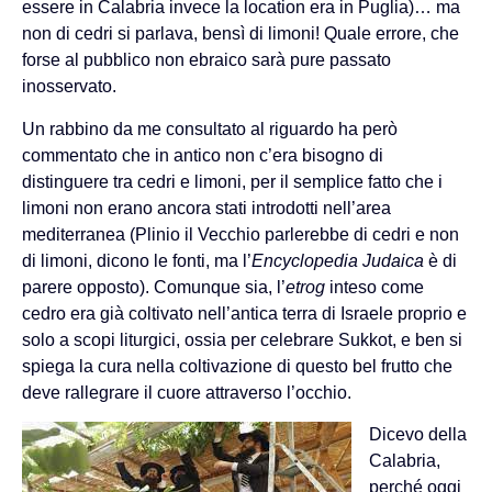
essere in Calabria invece la location era in Puglia)… ma
non di cedri si parlava, bensì di limoni! Quale errore, che
forse al pubblico non ebraico sarà pure passato
inosservato.
Un rabbino da me consultato al riguardo ha però
commentato che in antico non c’era bisogno di
distinguere tra cedri e limoni, per il semplice fatto che i
limoni non erano ancora stati introdotti nell’area
mediterranea (Plinio il Vecchio parlerebbe di cedri e non
di limoni, dicono le fonti, ma l’
Encyclopedia Judaica
è di
parere opposto). Comunque sia, l’
etrog
inteso come
cedro era già coltivato nell’antica terra di Israele proprio e
solo a scopi liturgici, ossia per celebrare Sukkot, e ben si
spiega la cura nella coltivazione di questo bel frutto che
deve rallegrare il cuore attraverso l’occhio.
Dicevo della
Calabria,
perché oggi