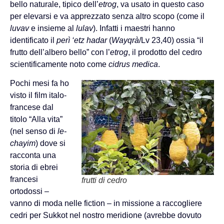
bello naturale, tipico dell’
etrog
, va usato in questo caso
per elevarsi e va apprezzato senza altro scopo (come il
luvav
e insieme al
lulav
). Infatti i maestri hanno
identificato il
perì ‘etz hadar
(
Wayqrà
/Lv 23,40) ossia “il
frutto dell’albero bello” con l’
etrog
, il prodotto del cedro
scientificamente noto come
cidrus medica
.
Pochi mesi fa ho
visto il film italo-
francese dal
titolo “Alla vita”
(nel senso di
le-
chayim
) dove si
racconta una
storia di ebrei
francesi
frutti di cedro
ortodossi –
vanno di moda nelle fiction – in missione a raccogliere
cedri per Sukkot nel nostro meridione (avrebbe dovuto