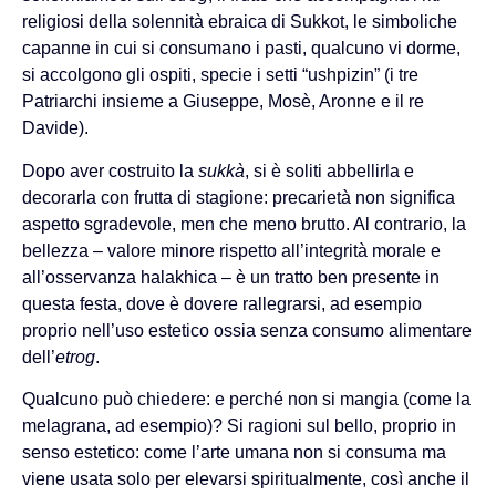
religiosi della solennità ebraica di Sukkot, le simboliche
capanne in cui si consumano i pasti, qualcuno vi dorme,
si accolgono gli ospiti, specie i setti “ushpizin” (i tre
Patriarchi insieme a Giuseppe, Mosè, Aronne e il re
Davide).
Dopo aver costruito la
sukkà
, si è soliti abbellirla e
decorarla con frutta di stagione: precarietà non significa
aspetto sgradevole, men che meno brutto. Al contrario, la
bellezza – valore minore rispetto all’integrità morale e
all’osservanza halakhica – è un tratto ben presente in
questa festa, dove è dovere rallegrarsi, ad esempio
proprio nell’uso estetico ossia senza consumo alimentare
dell’
etrog
.
Qualcuno può chiedere: e perché non si mangia (come la
melagrana, ad esempio)? Si ragioni sul bello, proprio in
senso estetico: come l’arte umana non si consuma ma
viene usata solo per elevarsi spiritualmente, così anche il