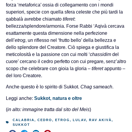
forza ‘metaforica’ ossia di collegamento con i mondi
superiori, specie con quella sfera celeste che più tardi la
qabbalà avrebbe chiamato
tiferet
:
bellezza/splendore/armonia. Forse Rabbi ‘Aqivà cercava
esattamente questa dimensione nella perfezione
dell’
etrog
, un riflesso nel ‘frutto bello’ della bellezza e
dello splendore del Creatore. Ciò spiega e giustifica la
meticolosità e la passione con cui molti ‘
chassidim
del
cuore’ cercano il cedro perfetto con cui pregare, senz’altro
scopo che celebrare con gioia la gloria –
tiferet
appunto –
del loro Creatore.
Anche questo è lo spirito di Sukkot.
Chag sameach
.
Leggi anche:
Sukkot, natura e oltre
(
in alto: immagine tratta dal sito del Meis
)
CALABRIA
,
CEDRO
,
ETROG
,
LULAV
,
RAV AKIVÀ
,
SUKKOT