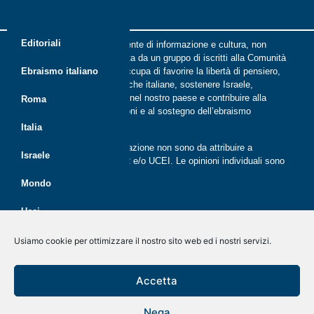
Editoriali
Riflessi è una rivista indipendente di informazione e cultura, non
periodica, digitale e on line nata da un gruppo di iscritti alla Comunità
ebraica di Roma. Riflessi si occupa di favorire la libertà di pensiero,
Ebraismo italiano
il dialogo tra le comunità ebraiche italiane, sostenere Israele,
promuovere la cultura ebraica nel nostro paese e contribuire alla
Roma
crescita delle nuove generazioni e al sostegno dell’ebraismo
italiano.
Italia
Le opinioni espresse dalla redazione non sono da attribuire a
Israele
nessuna lista presente in CER e/o UCEI. Le opinioni individuali sono
da attribuire ai singoli autori
Mondo
Ucei
Politica dei cookie (UE)
Disegno e sviluppo
G Tech Group
&
Gianluca Gentile
CER
Usiamo cookie per ottimizzare il nostro sito web ed i nostri servizi.
Dichiarazione sulla Privacy (UE)
Giovani
Rivista on line dal 2020
Accetta
Disconoscimento
Economia
Nega