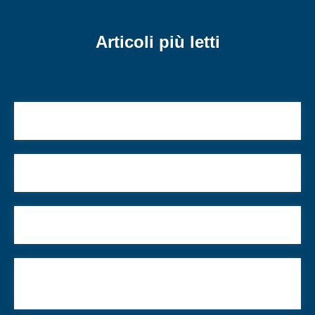
Articoli più letti
Si torna a casa
Il battesimo forzato: una questione chiusa?
Memorie di famiglia al Pitigliani
Perché in Germania la Notte dei Cristalli ha un
nome diverso?