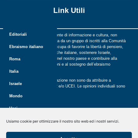
Link Utili
Editoriali
Riflessi è una rivista indipendente di informazione e cultura, non
periodica, digitale e on line nata da un gruppo di iscritti alla Comunità
ebraica di Roma. Riflessi si occupa di favorire la libertà di pensiero,
Ebraismo italiano
il dialogo tra le comunità ebraiche italiane, sostenere Israele,
promuovere la cultura ebraica nel nostro paese e contribuire alla
Roma
crescita delle nuove generazioni e al sostegno dell’ebraismo
italiano.
Italia
Le opinioni espresse dalla redazione non sono da attribuire a
Israele
nessuna lista presente in CER e/o UCEI. Le opinioni individuali sono
da attribuire ai singoli autori
Mondo
Ucei
Politica dei cookie (UE)
Disegno e sviluppo
G Tech Group
&
Gianluca Gentile
CER
Usiamo cookie per ottimizzare il nostro sito web ed i nostri servizi.
Dichiarazione sulla Privacy (UE)
Giovani