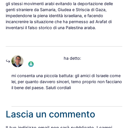
gli stessi movimenti arabi evitando la deportazione delle
genti straniere da Samaria, Giudea e Striscia di Gaza,
impedendone la piena identità israeliana, e facendo
incancrenire la situazione che ha permesso ad Arafat di
inventarsi il falso storico di una Palestina araba.
Rispondi
19 Aprile 2026 alle
Massimiliano Boni
ha detto:
12:32
The Real Person Badge!
mi consenta una piccola battuta: gli amici di Israele come
lei, per quanto davvero sinceri, temo proprio non facciano
il bene del paese. Saluti cordiali
Anti-Spam by CleanTalk
Rispondi
Lascia un commento
Il tuo indirizzo email non sarà pubblicato.
I campi