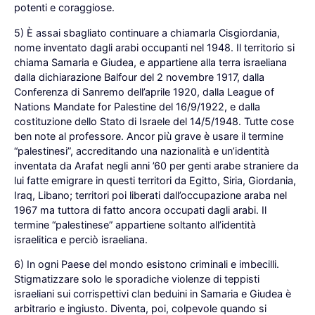
potenti e coraggiose.
5) È assai sbagliato continuare a chiamarla Cisgiordania,
nome inventato dagli arabi occupanti nel 1948. Il territorio si
chiama Samaria e Giudea, e appartiene alla terra israeliana
dalla dichiarazione Balfour del 2 novembre 1917, dalla
Conferenza di Sanremo dell’aprile 1920, dalla League of
Nations Mandate for Palestine del 16/9/1922, e dalla
costituzione dello Stato di Israele del 14/5/1948. Tutte cose
ben note al professore. Ancor più grave è usare il termine
“palestinesi”, accreditando una nazionalità e un’identità
inventata da Arafat negli anni ’60 per genti arabe straniere da
lui fatte emigrare in questi territori da Egitto, Siria, Giordania,
Iraq, Libano; territori poi liberati dall’occupazione araba nel
1967 ma tuttora di fatto ancora occupati dagli arabi. Il
termine “palestinese” appartiene soltanto all’identità
israelitica e perciò israeliana.
6) In ogni Paese del mondo esistono criminali e imbecilli.
Stigmatizzare solo le sporadiche violenze di teppisti
israeliani sui corrispettivi clan beduini in Samaria e Giudea è
arbitrario e ingiusto. Diventa, poi, colpevole quando si