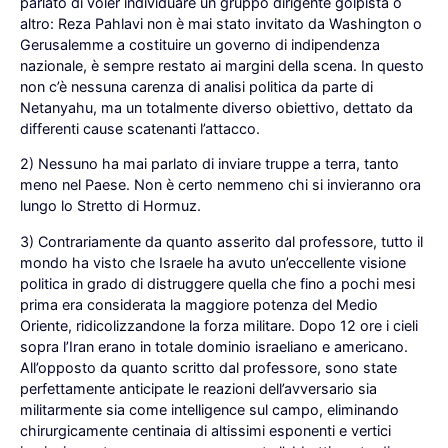
parlato di voler individuare un gruppo dirigente golpista o
altro: Reza Pahlavi non è mai stato invitato da Washington o
Gerusalemme a costituire un governo di indipendenza
nazionale, è sempre restato ai margini della scena. In questo
non c’è nessuna carenza di analisi politica da parte di
Netanyahu, ma un totalmente diverso obiettivo, dettato da
differenti cause scatenanti l’attacco.
2) Nessuno ha mai parlato di inviare truppe a terra, tanto
meno nel Paese. Non è certo nemmeno chi si invieranno ora
lungo lo Stretto di Hormuz.
3) Contrariamente da quanto asserito dal professore, tutto il
mondo ha visto che Israele ha avuto un’eccellente visione
politica in grado di distruggere quella che fino a pochi mesi
prima era considerata la maggiore potenza del Medio
Oriente, ridicolizzandone la forza militare. Dopo 12 ore i cieli
sopra l’Iran erano in totale dominio israeliano e americano.
All’opposto da quanto scritto dal professore, sono state
perfettamente anticipate le reazioni dell’avversario sia
militarmente sia come intelligence sul campo, eliminando
chirurgicamente centinaia di altissimi esponenti e vertici