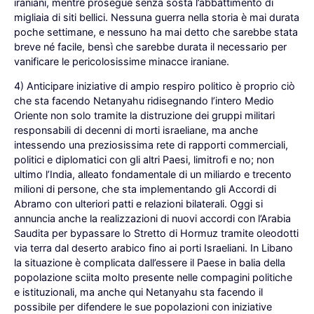
iraniani, mentre prosegue senza sosta l’abbattimento di
migliaia di siti bellici. Nessuna guerra nella storia è mai durata
poche settimane, e nessuno ha mai detto che sarebbe stata
breve né facile, bensì che sarebbe durata il necessario per
vanificare le pericolosissime minacce iraniane.
4) Anticipare iniziative di ampio respiro politico è proprio ciò
che sta facendo Netanyahu ridisegnando l’intero Medio
Oriente non solo tramite la distruzione dei gruppi militari
responsabili di decenni di morti israeliane, ma anche
intessendo una preziosissima rete di rapporti commerciali,
politici e diplomatici con gli altri Paesi, limitrofi e no; non
ultimo l’India, alleato fondamentale di un miliardo e trecento
milioni di persone, che sta implementando gli Accordi di
Abramo con ulteriori patti e relazioni bilaterali. Oggi si
annuncia anche la realizzazioni di nuovi accordi con l’Arabia
Saudita per bypassare lo Stretto di Hormuz tramite oleodotti
via terra dal deserto arabico fino ai porti Israeliani. In Libano
la situazione è complicata dall’essere il Paese in balia della
popolazione sciita molto presente nelle compagini politiche
e istituzionali, ma anche qui Netanyahu sta facendo il
possibile per difendere le sue popolazioni con iniziative