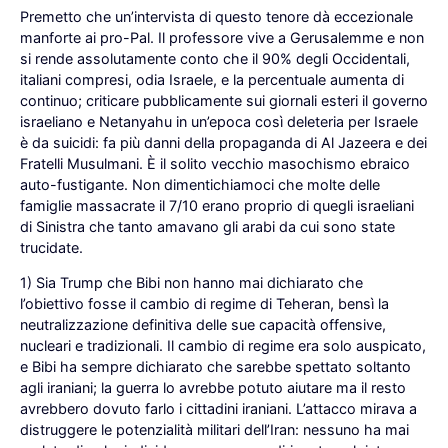
Premetto che un’intervista di questo tenore dà eccezionale
manforte ai pro-Pal. Il professore vive a Gerusalemme e non
si rende assolutamente conto che il 90% degli Occidentali,
italiani compresi, odia Israele, e la percentuale aumenta di
continuo; criticare pubblicamente sui giornali esteri il governo
israeliano e Netanyahu in un’epoca così deleteria per Israele
è da suicidi: fa più danni della propaganda di Al Jazeera e dei
Fratelli Musulmani. È il solito vecchio masochismo ebraico
auto-fustigante. Non dimentichiamoci che molte delle
famiglie massacrate il 7/10 erano proprio di quegli israeliani
di Sinistra che tanto amavano gli arabi da cui sono state
trucidate.
1) Sia Trump che Bibi non hanno mai dichiarato che
l’obiettivo fosse il cambio di regime di Teheran, bensì la
neutralizzazione definitiva delle sue capacità offensive,
nucleari e tradizionali. Il cambio di regime era solo auspicato,
e Bibi ha sempre dichiarato che sarebbe spettato soltanto
agli iraniani; la guerra lo avrebbe potuto aiutare ma il resto
avrebbero dovuto farlo i cittadini iraniani. L’attacco mirava a
distruggere le potenzialità militari dell’Iran: nessuno ha mai