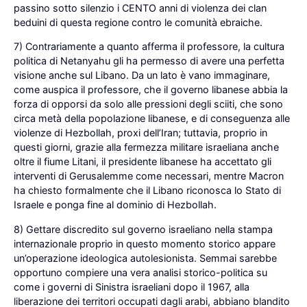
passino sotto silenzio i CENTO anni di violenza dei clan
beduini di questa regione contro le comunità ebraiche.
7) Contrariamente a quanto afferma il professore, la cultura
politica di Netanyahu gli ha permesso di avere una perfetta
visione anche sul Libano. Da un lato è vano immaginare,
come auspica il professore, che il governo libanese abbia la
forza di opporsi da solo alle pressioni degli sciiti, che sono
circa metà della popolazione libanese, e di conseguenza alle
violenze di Hezbollah, proxi dell’Iran; tuttavia, proprio in
questi giorni, grazie alla fermezza militare israeliana anche
oltre il fiume Litani, il presidente libanese ha accettato gli
interventi di Gerusalemme come necessari, mentre Macron
ha chiesto formalmente che il Libano riconosca lo Stato di
Israele e ponga fine al dominio di Hezbollah.
8) Gettare discredito sul governo israeliano nella stampa
internazionale proprio in questo momento storico appare
un’operazione ideologica autolesionista. Semmai sarebbe
opportuno compiere una vera analisi storico-politica su
come i governi di Sinistra israeliani dopo il 1967, alla
liberazione dei territori occupati dagli arabi, abbiano blandito