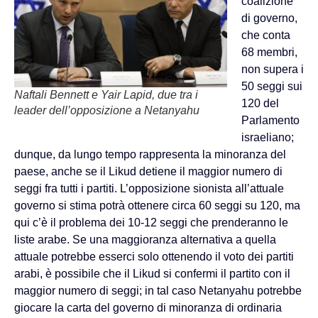
coalizione
di governo,
che conta
68 membri,
non supera i
50 seggi sui
Naftali Bennett e Yair Lapid, due tra i
120 del
leader dell’opposizione a Netanyahu
Parlamento
israeliano;
dunque, da lungo tempo rappresenta la minoranza del
paese, anche se il Likud detiene il maggior numero di
seggi fra tutti i partiti. L’opposizione sionista all’attuale
governo si stima potrà ottenere circa 60 seggi su 120, ma
qui c’è il problema dei 10-12 seggi che prenderanno le
liste arabe. Se una maggioranza alternativa a quella
attuale potrebbe esserci solo ottenendo il voto dei partiti
arabi, è possibile che il Likud si confermi il partito con il
maggior numero di seggi; in tal caso Netanyahu potrebbe
giocare la carta del governo di minoranza di ordinaria