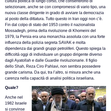
cultura politica di lungo corso, che consentirono di
selezionare, anche se con compromessi di vario tipo, una
nuova classe dirigente in grado di avviare la democrazia
al posto della dittatura. Tutto questo in Iran oggi non c’è.
Fin dal colpo di stato del 1953 contro il nazionalista
Mossadegh, prima della rivoluzione di Khomeini del
1979, la Persia era una monarchia assoluta con una forte
influenza della polizia segreta SAVAK e molta
dipendenza dai grandi gruppi petroliferi. Questo spiega la
difficoltà oggi di individuare un gruppo dirigente diverso
dagli Ayatollah e dalle Guardie rivoluzionarie. Il figlio
dello Shah, Reza Ciro Pahlavi, non sembra possedere
grande carisma. Da qui, tra l’altro, si misura anche una
carenza nella capacità di analisi politica israeliana.
Quale?
Anche nel
1982 Israele
si convinse