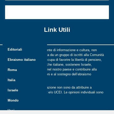
Il coro Ha-Kol di nuovo in tournée
Link Utili
Editoriali
Riflessi è una rivista indipendente di informazione e cultura, non
periodica, digitale e on line nata da un gruppo di iscritti alla Comunità
ebraica di Roma. Riflessi si occupa di favorire la libertà di pensiero,
Ebraismo italiano
il dialogo tra le comunità ebraiche italiane, sostenere Israele,
promuovere la cultura ebraica nel nostro paese e contribuire alla
Roma
crescita delle nuove generazioni e al sostegno dell’ebraismo
italiano.
Italia
Le opinioni espresse dalla redazione non sono da attribuire a
Israele
nessuna lista presente in CER e/o UCEI. Le opinioni individuali sono
da attribuire ai singoli autori
Mondo
Ucei