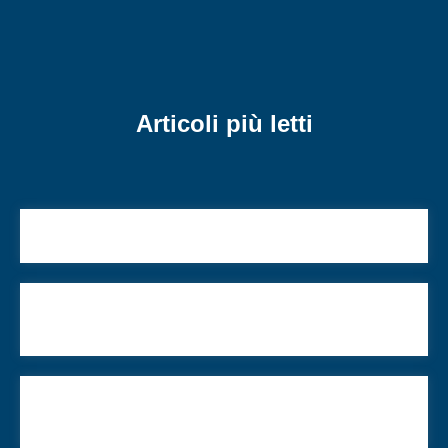
Articoli più letti
L’ebraismo e me
Sono un ebreo che impara a guardare il mondo a
testa in giù
L’ARI lavora per costruire il futuro dell’ebraismo
italiano