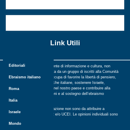
ostacoli
Lo scandalo in Europa è appena agli inizi
Link Utili
Editoriali
Riflessi è una rivista indipendente di informazione e cultura, non
periodica, digitale e on line nata da un gruppo di iscritti alla Comunità
ebraica di Roma. Riflessi si occupa di favorire la libertà di pensiero,
Ebraismo italiano
il dialogo tra le comunità ebraiche italiane, sostenere Israele,
promuovere la cultura ebraica nel nostro paese e contribuire alla
Roma
crescita delle nuove generazioni e al sostegno dell’ebraismo
italiano.
Italia
Le opinioni espresse dalla redazione non sono da attribuire a
Israele
nessuna lista presente in CER e/o UCEI. Le opinioni individuali sono
da attribuire ai singoli autori
Mondo