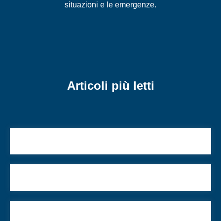
situazioni e le emergenze.
Articoli più letti
100 anni, ebreo, il più vecchio medico in attività
“C’è bisogno di un clima nuovo”
Fondo Draghi per i crimini nazisti: un percorso ad