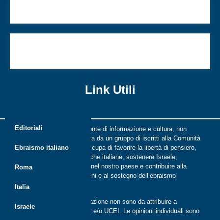
Israele e l’Europa nel “Grande gioco” del mondo
Notte dei Cristalli. Perché i tedeschi, perché gli
ebrei?
Link Utili
Editoriali
Riflessi è una rivista indipendente di informazione e cultura, non
periodica, digitale e on line nata da un gruppo di iscritti alla Comunità
ebraica di Roma. Riflessi si occupa di favorire la libertà di pensiero,
Ebraismo italiano
il dialogo tra le comunità ebraiche italiane, sostenere Israele,
promuovere la cultura ebraica nel nostro paese e contribuire alla
Roma
crescita delle nuove generazioni e al sostegno dell’ebraismo
italiano.
Italia
Le opinioni espresse dalla redazione non sono da attribuire a
Israele
nessuna lista presente in CER e/o UCEI. Le opinioni individuali sono