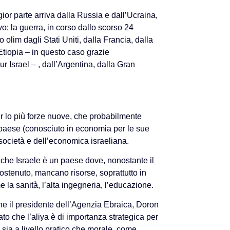
ior parte arriva dalla Russia e dall’Ucraina,
vo: la guerra, in corso dallo scorso 24
olim dagli Stati Uniti, dalla Francia, dalla
’Etiopia – in questo caso grazie
r Israel – , dall’Argentina, dalla Gran
per lo più forze nuove, che probabilmente
l paese (conosciuto in economia per le sue
 società e dell’economica israeliana.
 che Israele è un paese dove, nonostante il
sostenuto, mancano risorse, soprattutto in
 la sanità, l’alta ingegneria, l’educazione.
he il presidente dell’Agenzia Ebraica, Doron
to che l’aliya è di importanza strategica per
, sia a livello pratico che morale, come