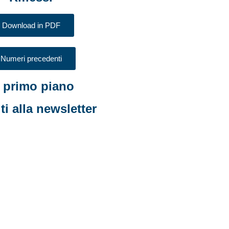
Download in PDF
Numeri precedenti
n primo piano
iti alla newsletter