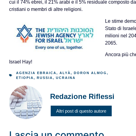
cui il 74% ebrei, il 21% arabi e il 5% residuale composto da
cristiani o membri di altre religioni.
Le stime demog
Stato di Israel
milioni nel 204
2065.
Ancora più che
Israel Hay!
AGENZIA EBRAICA
,
ALYÀ
,
DORON ALMOG
,
ETIOPIA
,
RUSSIA
,
UCRAINA
Redazione Riflessi
Altri post di questo autore
Lascia un commento