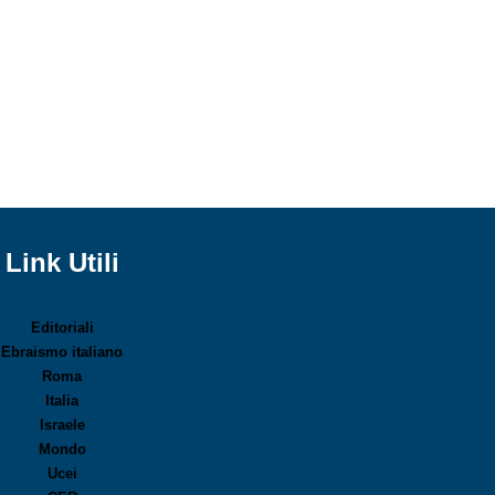
Link Utili
Editoriali
Ebraismo italiano
Roma
Italia
Israele
Mondo
Ucei