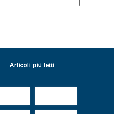
Articoli più letti
ti sul ramo
Ricordo di
Gilberto Salmoni