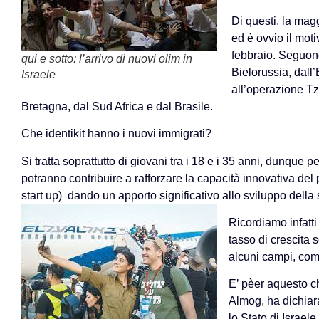
Di questi, la magg
ed è ovvio il moti
febbraio. Seguono 
qui e sotto: l’arrivo di nuovi olim in
Bielorussia, dall
Israele
all’operazione Tzu
Bretagna, dal Sud Africa e dal Brasile.
Che identikit hanno i nuovi immigrati?
Si tratta soprattutto di giovani tra i 18 e i 35 anni, dunque 
potranno contribuire a rafforzare la capacità innovativa de
start up) dando un apporto significativo allo sviluppo della
Ricordiamo infatti
tasso di crescita 
alcuni campi, come
E’ pèer aquesto c
Almog, ha dichiara
lo Stato di Israele