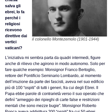
salva gli
ebrei, lo fa
perché i
religiosi
ricevono
direttive dai
il colonello Montezemolo (1901-1944)
vertici
vaticani?
L’iniziativa mi sembra parta da quadri intermedi, figure
anche di rilievo che agirono in modo autonomo. Solo per
fare qualche esempio: Monsignor Franco Bertoglio,
rettore del Pontificio Seminario Lombardo, al momento
dell’irruzione da parte dei fascisti, aveva nel suo edificio
più di 100 “ospiti” di tutti i generi, fra cui degli Ebrei. Il
Papa ebbe parole di contrarietà verso il suo operato che
definì “armeggio dei ripieghi di carte false e restrizioni
mentali che sono mezze bugie”. Monsignor Roberto
Ronca aveva addirittura 200 “ospiti” fra cui 50 ebrei.