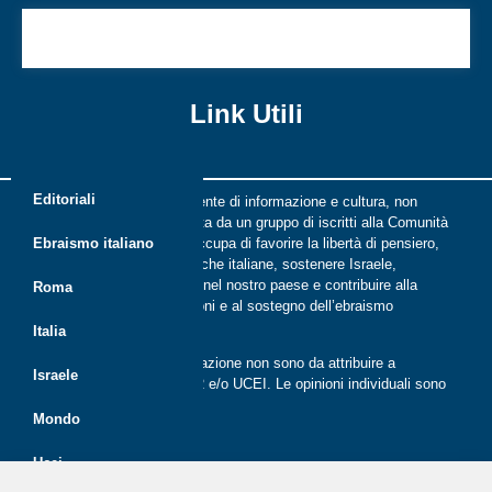
La casa di tutti
Link Utili
Editoriali
Riflessi è una rivista indipendente di informazione e cultura, non
periodica, digitale e on line nata da un gruppo di iscritti alla Comunità
ebraica di Roma. Riflessi si occupa di favorire la libertà di pensiero,
Ebraismo italiano
il dialogo tra le comunità ebraiche italiane, sostenere Israele,
promuovere la cultura ebraica nel nostro paese e contribuire alla
Roma
crescita delle nuove generazioni e al sostegno dell’ebraismo
italiano.
Italia
Le opinioni espresse dalla redazione non sono da attribuire a
Israele
nessuna lista presente in CER e/o UCEI. Le opinioni individuali sono
da attribuire ai singoli autori
Mondo
Ucei
Politica dei cookie (UE)