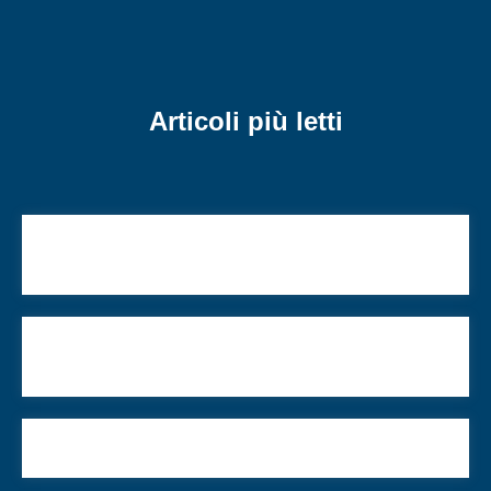
Articoli più letti
Tuteliamo il patrimonio del Centro di cultura
ebraica
Enzo Sereni (1905-1944): ebreo, sionista,
intellettuale moderno
Cittadini e stranieri, confronto continuo