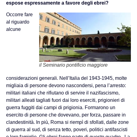
espose espressamente a favore degli ebrei?
Occorre fare
al riguardo
alcune
il Seminario pontificio maggiore
considerazioni generali. Nell’Italia del 1943-1945, molte
migliaia di persone devono nascondersi, pena l’arresto:
militari italiani che rifiutano di servire il nazifascismo,
militari alleati tagliati fuori dai loro eserciti, prigionieri di
guerra fuggiti dai campi di prigionia. Formarono un
esercito di persone che dovevano, per forza, passare in
clandestinità. In più, Roma si riempì di sfollati, dalle zone
di guerra al sud, di senza tetto, poveri, politici antifascisti
e loro famiglie. Gli ebrei fanno parte di questo quadro. La