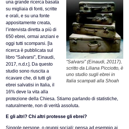
una grande ricerca basata
su migliaia di fonti, scritte
e orali, e su una fonte
appositamente creata,
l’intervista diretta a più di
650 ebrei, ormai anziani e
oggi tutti scomparsi. [la
ricerca è pubblicata sul
libro “Salvarsi”, Einaudi,
“Salvarsi” (Einaudi, 20117),
2017, n.d.r.]. Da questo
scritto da Liliana Picciotto, è
studio sono riuscita a
uno studio sugli ebrei in
ricavare che, di tutti gli
Italia scampati alla Shoah
ebrei salvatisi in Italia, il
16% deve la vita alla
protezione della Chiesa. Stiamo parlando di statistiche,
naturalmente, non di verità assoluta.
E gli altri? Chi altri protesse gli ebrei?
Singole persone, o gruppi sociali: pensa ad esempio ai