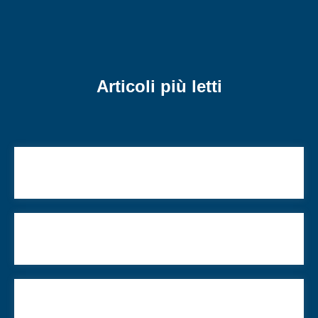
Articoli più letti
L’ebraismo italiano? Occorre più dialogo e meno
monologhi
Il rapper onorevole e altre curiosità ebraiche dal
Belize
L’antidemocrazia è un pericolo da cui nessuno
può dirsi immune