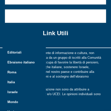
Tre anelli di Daniel Mendelsohn
Link Utili
Editoriali
Riflessi è una rivista indipendente di informazione e cultura, non
periodica, digitale e on line nata da un gruppo di iscritti alla Comunità
ebraica di Roma. Riflessi si occupa di favorire la libertà di pensiero,
Ebraismo italiano
il dialogo tra le comunità ebraiche italiane, sostenere Israele,
promuovere la cultura ebraica nel nostro paese e contribuire alla
Roma
crescita delle nuove generazioni e al sostegno dell’ebraismo
italiano.
Italia
Le opinioni espresse dalla redazione non sono da attribuire a
Israele
nessuna lista presente in CER e/o UCEI. Le opinioni individuali sono
da attribuire ai singoli autori
Mondo