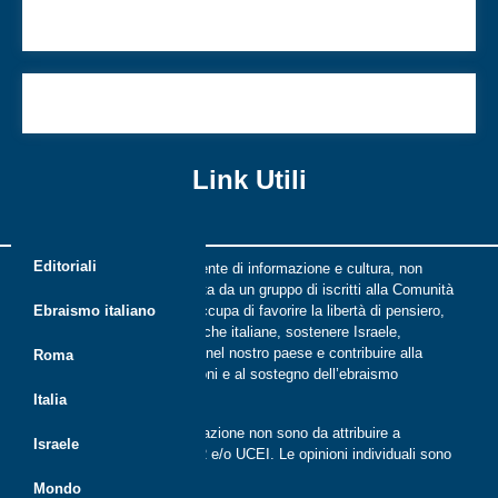
I giovani ebrei italiani, oggi
ll nostro compito è resistere, ora e sempre
Link Utili
Editoriali
Riflessi è una rivista indipendente di informazione e cultura, non
periodica, digitale e on line nata da un gruppo di iscritti alla Comunità
ebraica di Roma. Riflessi si occupa di favorire la libertà di pensiero,
Ebraismo italiano
il dialogo tra le comunità ebraiche italiane, sostenere Israele,
promuovere la cultura ebraica nel nostro paese e contribuire alla
Roma
crescita delle nuove generazioni e al sostegno dell’ebraismo
italiano.
Italia
Le opinioni espresse dalla redazione non sono da attribuire a
Israele
nessuna lista presente in CER e/o UCEI. Le opinioni individuali sono
da attribuire ai singoli autori
Mondo