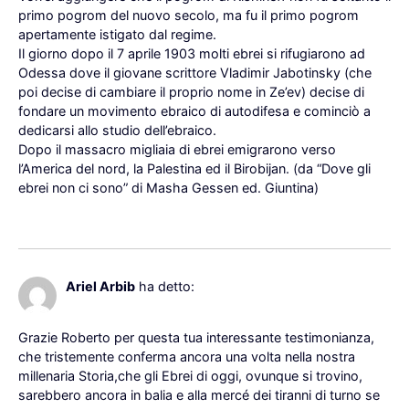
primo pogrom del nuovo secolo, ma fu il primo pogrom
apertamente istigato dal regime.
Il giorno dopo il 7 aprile 1903 molti ebrei si rifugiarono ad
Odessa dove il giovane scrittore Vladimir Jabotinsky (che
poi decise di cambiare il proprio nome in Ze’ev) decise di
fondare un movimento ebraico di autodifesa e cominciò a
dedicarsi allo studio dell’ebraico.
Dopo il massacro migliaia di ebrei emigrarono verso
l’America del nord, la Palestina ed il Birobijan. (da “Dove gli
ebrei non ci sono” di Masha Gessen ed. Giuntina)
Rispondi
6 Aprile 2022 alle 22:47
Ariel Arbib
ha detto:
Grazie Roberto per questa tua interessante testimonianza,
che tristemente conferma ancora una volta nella nostra
millenaria Storia,che gli Ebrei di oggi, ovunque si trovino,
sarebbero ancora in balia e alla mercé dei tiranni di turno se