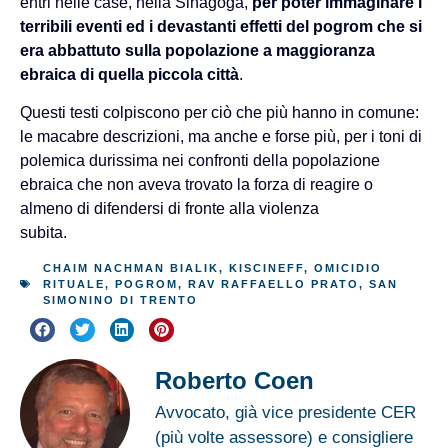
entri nelle case, nella Sinagoga,
per poter immaginare i
terribili eventi ed i devastanti effetti del pogrom che si
era abbattuto sulla popolazione a maggioranza
ebraica di quella piccola città
.
Questi testi colpiscono per ciò che più hanno in comune:
le macabre descrizioni, ma anche e forse più, per i toni di
polemica durissima nei confronti della popolazione
ebraica che non aveva trovato la forza di reagire o
almeno di difendersi di fronte alla violenza
subita.
CHAIM NACHMAN BIALIK
,
KISCINEFF
,
OMICIDIO
RITUALE
,
POGROM
,
RAV RAFFAELLO PRATO
,
SAN
SIMONINO DI TRENTO
Roberto Coen
Avvocato, già vice presidente CER
(più volte assessore) e consigliere