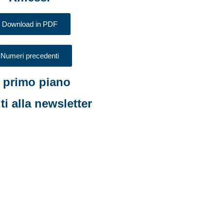
Download in PDF
Numeri precedenti
n primo piano
iti alla newsletter