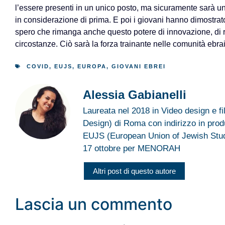
l’essere presenti in un unico posto, ma sicuramente sarà un
in considerazione di prima. E poi i giovani hanno dimostrato
spero che rimanga anche questo potere di innovazione, di re
circostanze. Ciò sarà la forza trainante nelle comunità ebra
COVID
,
EUJS
,
EUROPA
,
GIOVANI EBREI
Alessia Gabianelli
Laureata nel 2018 in Video design e f
Design) di Roma con indirizzo in pro
EUJS (European Union of Jewish Stude
17 ottobre per MENORAH
Altri post di questo autore
Lascia un commento