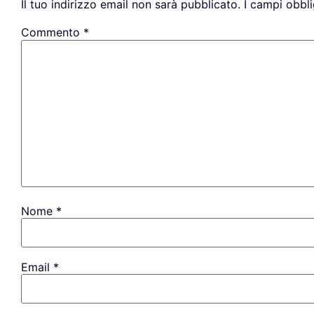
Il tuo indirizzo email non sarà pubblicato.
I campi obbl
Commento
*
Nome
*
Email
*