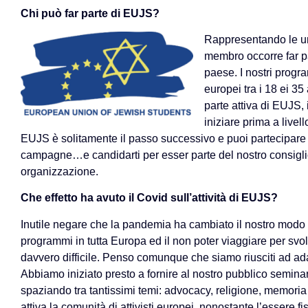
Chi può far parte di EUJS?
Rappresentando le un
membro occorre far pa
paese. I nostri progra
europei tra i 18 ei 35
parte attiva di EUJS, 
iniziare prima a livell
EUJS è solitamente il passo successivo e puoi partecipare a
campagne…e candidarti per esser parte del nostro consiglio 
organizzazione.
Che effetto ha avuto il Covid sull’attività di EUJS?
Inutile negare che la pandemia ha cambiato il nostro modo 
programmi in tutta Europa ed il non poter viaggiare per svol
davvero difficile. Penso comunque che siamo riusciti ad ad
Abbiamo iniziato presto a fornire al nostro pubblico semina
spaziando tra tantissimi temi: advocacy, religione, memori
attiva la comunità di attivisti europei, nonostante l’essere