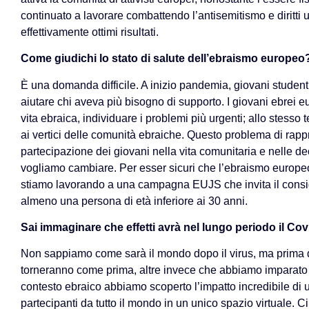
continuato a lavorare combattendo l’antisemitismo e diritti
effettivamente ottimi risultati.
Come giudichi lo stato di salute dell’ebraismo europeo
È una domanda difficile. A inizio pandemia, giovani studenti
aiutare chi aveva più bisogno di supporto. I giovani ebrei 
vita ebraica, individuare i problemi più urgenti; allo stess
ai vertici delle comunità ebraiche. Questo problema di rapp
partecipazione dei giovani nella vita comunitaria e nelle d
vogliamo cambiare. Per esser sicuri che l’ebraismo europeo
stiamo lavorando a una campagna EUJS che invita il consigl
almeno una persona di età inferiore ai 30 anni.
Sai immaginare che effetti avrà nel lungo periodo il Cov
Non sappiamo come sarà il mondo dopo il virus, ma prima 
torneranno come prima, altre invece che abbiamo imparato
contesto ebraico abbiamo scoperto l’impatto incredibile di
partecipanti da tutto il mondo in un unico spazio virtuale. Ci