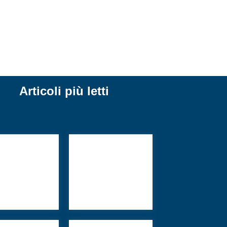
Articoli più letti
av contro la
Gli Stati Uniti
tudine
festeggiano i 250
anni di
indipendenza
sotto il disordine
di Trump