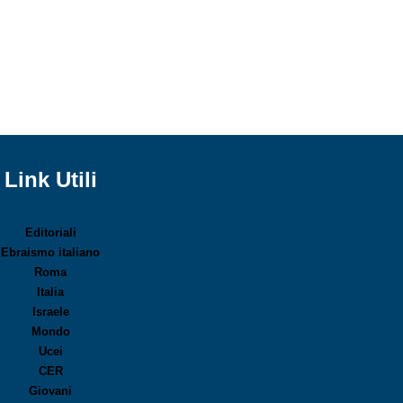
Link Utili
Editoriali
Ebraismo italiano
Roma
Italia
Israele
Mondo
Ucei
CER
Giovani