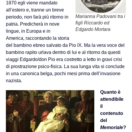
1870 egli viene mandato
all’estero e, tranne un breve
Marianna Padovani tra i
periodo, non farà più ritorno in
figli Riccardo ed
patria. Predicherà in nove
Edgardo Mortara
lingue, in Europa e in
America, raccontando la storia
del bambino ebreo salvato da Pio IX. Ma la vera voce del
bambino rapito urlava dentro di lui e al ritorno da questi
viaggi Edgardo/don Pio era costretto a letto in gravi crisi
di prostrazione psico-fisica. La sua lunga vita si conclude
in una canonica belga, pochi mesi prima dell’invasione
nazista.
Quanto è
attendibile
il
contenuto
del
Memoriale
?