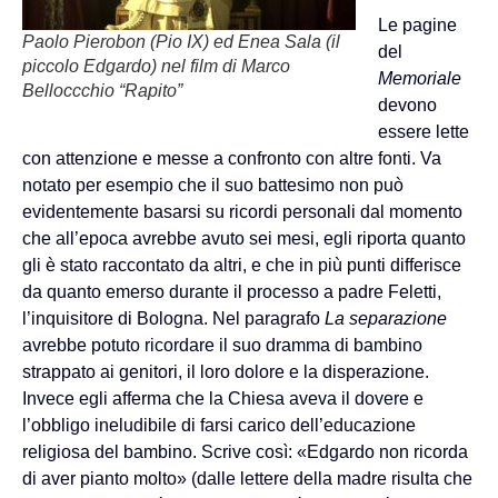
Le pagine
Paolo Pierobon (Pio IX) ed Enea Sala (il
del
piccolo Edgardo) nel film di Marco
Memoriale
Belloccchio “Rapito”
devono
essere lette
con attenzione e messe a confronto con altre fonti. Va
notato per esempio che il suo battesimo non può
evidentemente basarsi su ricordi personali dal momento
che all’epoca avrebbe avuto sei mesi, egli riporta quanto
gli è stato raccontato da altri, e che in più punti differisce
da quanto emerso durante il processo a padre Feletti,
l’inquisitore di Bologna. Nel paragrafo
La separazione
avrebbe potuto ricordare il suo dramma di bambino
strappato ai genitori, il loro dolore e la disperazione.
Invece egli afferma che la Chiesa aveva il dovere e
l’obbligo ineludibile di farsi carico dell’educazione
religiosa del bambino. Scrive così: «Edgardo non ricorda
di aver pianto molto» (dalle lettere della madre risulta che