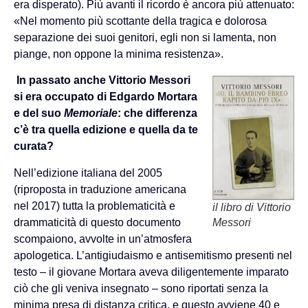
era disperato). Più avanti il ricordo è ancora più attenuato:
«Nel momento più scottante della tragica e dolorosa
separazione dei suoi genitori, egli non si lamenta, non
piange, non oppone la minima resistenza».
In passato anche Vittorio Messori
si era occupato di Edgardo Mortara
e del suo
Memoriale
: che differenza
c’è tra quella edizione e quella da te
curata?
Nell’edizione italiana del 2005
(riproposta in traduzione americana
nel 2017) tutta la problematicità e
il libro di Vittorio
Messori
drammaticità di questo documento
scompaiono, avvolte in un’atmosfera
apologetica. L’antigiudaismo e antisemitismo presenti nel
testo – il giovane Mortara aveva diligentemente imparato
ciò che gli veniva insegnato – sono riportati senza la
minima presa di distanza critica, e questo avviene 40 e