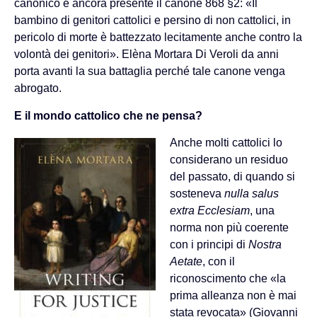
canonico è ancora presente il canone 868 §2: «Il
bambino di genitori cattolici e persino di non cattolici, in
pericolo di morte è battezzato lecitamente anche contro la
volontà dei genitori». Elèna Mortara Di Veroli da anni
porta avanti la sua battaglia perché tale canone venga
abrogato.
E il mondo cattolico che ne pensa?
Anche molti cattolici lo
considerano un residuo
del passato, di quando si
sosteneva
nulla salus
extra Ecclesiam
, una
norma non più coerente
con i principi di
Nostra
Aetate
, con il
riconoscimento che «la
prima alleanza non è mai
stata revocata» (Giovanni