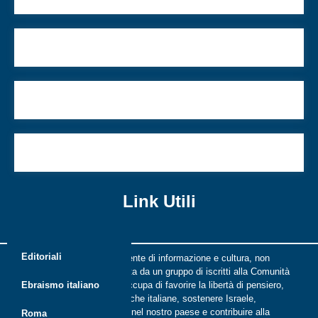
Il battesimo forzato: una questione chiusa?
Ho trovato il successo, oggi cerco la verità
Un’estate all’aperto, con il Pitigliani
Link Utili
Editoriali
Riflessi è una rivista indipendente di informazione e cultura, non
periodica, digitale e on line nata da un gruppo di iscritti alla Comunità
ebraica di Roma. Riflessi si occupa di favorire la libertà di pensiero,
Ebraismo italiano
il dialogo tra le comunità ebraiche italiane, sostenere Israele,
promuovere la cultura ebraica nel nostro paese e contribuire alla
Roma