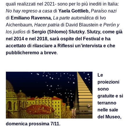
quali realizzati nel 2021- sono per lo più inediti in Italia:
No hay regreso a casa
di
Yaela Gottlieb,
Paraíso nazi
di
Emiliano Ravenna
,
La parte automática
di Ivo
Aichenbaum
,
Hacer patria
di David Blaustein e
Perón y
los jud
í
os
di
Sergio (Shlomo) Slutzky. Slutzy, come già
nel 2014 e nel 2018, sarà ospite del Festival e ha
accettato di rilasciare a Riflessi un’intervista e che
pubblicheremo a breve
.
Le
proiezioni
sono
gratuite e si
terranno
nelle sale
del Museo,
domenica prossima 7/11.