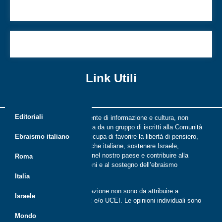
Belize
Di cosa abbiamo parlato questa settimana
Link Utili
Editoriali
Riflessi è una rivista indipendente di informazione e cultura, non
periodica, digitale e on line nata da un gruppo di iscritti alla Comunità
ebraica di Roma. Riflessi si occupa di favorire la libertà di pensiero,
Ebraismo italiano
il dialogo tra le comunità ebraiche italiane, sostenere Israele,
promuovere la cultura ebraica nel nostro paese e contribuire alla
Roma
crescita delle nuove generazioni e al sostegno dell’ebraismo
italiano.
Italia
Le opinioni espresse dalla redazione non sono da attribuire a
Israele
nessuna lista presente in CER e/o UCEI. Le opinioni individuali sono
da attribuire ai singoli autori
Mondo