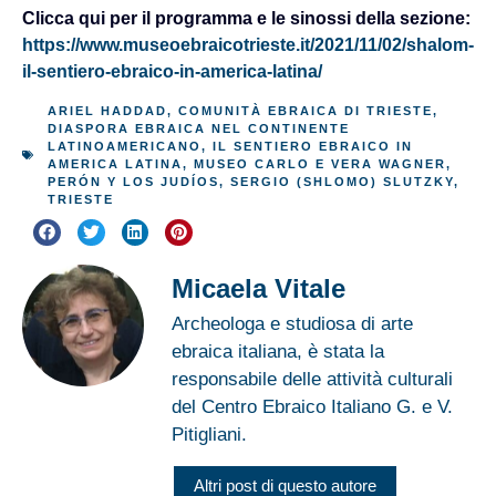
Clicca qui per il programma e le sinossi della sezione:
https://www.museoebraicotrieste.it/2021/11/02/shalom-
il-sentiero-ebraico-in-america-latina/
ARIEL HADDAD
,
COMUNITÀ EBRAICA DI TRIESTE
,
DIASPORA EBRAICA NEL CONTINENTE
LATINOAMERICANO
,
IL SENTIERO EBRAICO IN
AMERICA LATINA
,
MUSEO CARLO E VERA WAGNER
,
PERÓN Y LOS JUDÍOS
,
SERGIO (SHLOMO) SLUTZKY
,
TRIESTE
Micaela Vitale
Archeologa e studiosa di arte
ebraica italiana, è stata la
responsabile delle attività culturali
del Centro Ebraico Italiano G. e V.
Pitigliani.
Altri post di questo autore