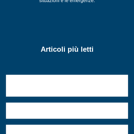
situazioni e le emergenze.
Articoli più letti
L’Assemblea dei soci degli Asili Infantili Israelitici
“Rav Elio Toaff”
Proteggiamo la morbidezza dell’ebraismo italiano
Il rapper onorevole e altre curiosità ebraiche dal