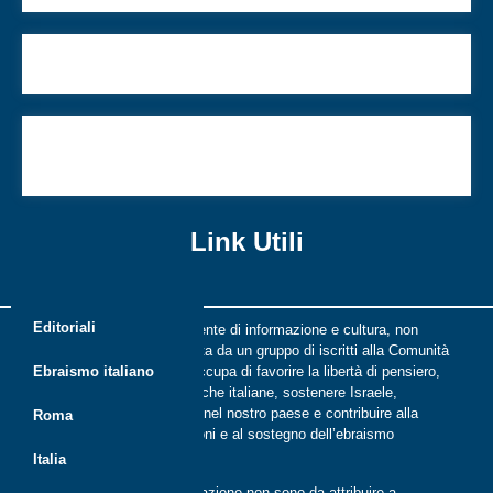
Di cosa abbiamo parlato la scorsa settimana
Un uomo che ce l’ha fatta. Un racconto di Ariel
Arbib
Link Utili
Editoriali
Riflessi è una rivista indipendente di informazione e cultura, non
periodica, digitale e on line nata da un gruppo di iscritti alla Comunità
ebraica di Roma. Riflessi si occupa di favorire la libertà di pensiero,
Ebraismo italiano
il dialogo tra le comunità ebraiche italiane, sostenere Israele,
promuovere la cultura ebraica nel nostro paese e contribuire alla
Roma
crescita delle nuove generazioni e al sostegno dell’ebraismo
italiano.
Italia
Le opinioni espresse dalla redazione non sono da attribuire a