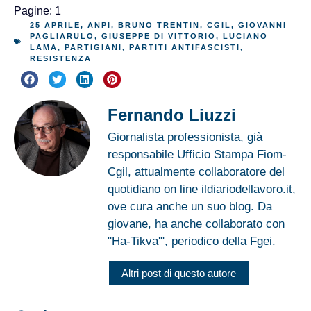
Pagine:
1
2
25 APRILE
,
ANPI
,
BRUNO TRENTIN
,
CGIL
,
GIOVANNI
PAGLIARULO
,
GIUSEPPE DI VITTORIO
,
LUCIANO
LAMA
,
PARTIGIANI
,
PARTITI ANTIFASCISTI
,
RESISTENZA
Fernando Liuzzi
Giornalista professionista, già
responsabile Ufficio Stampa Fiom-
Cgil, attualmente collaboratore del
quotidiano on line ildiariodellavoro.it,
ove cura anche un suo blog. Da
giovane, ha anche collaborato con
"Ha-Tikva'", periodico della Fgei.
Altri post di questo autore