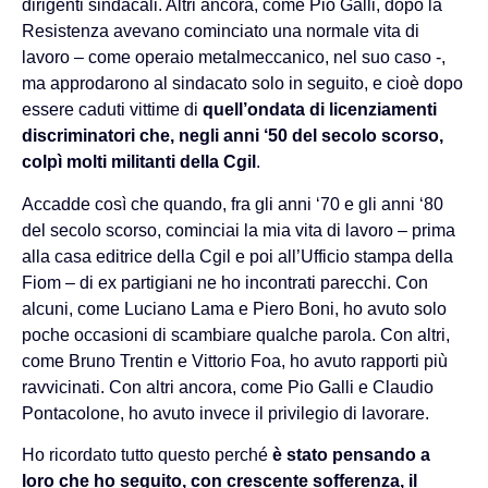
dirigenti sindacali. Altri ancora, come Pio Galli, dopo la
Resistenza avevano cominciato una normale vita di
lavoro – come operaio metalmeccanico, nel suo caso -,
ma approdarono al sindacato solo in seguito, e cioè dopo
essere caduti vittime di
quell’ondata di licenziamenti
discriminatori che, negli anni ‘50 del secolo scorso,
colpì molti militanti della Cgil
.
Accadde così che quando, fra gli anni ‘70 e gli anni ‘80
del secolo scorso, cominciai la mia vita di lavoro – prima
alla casa editrice della Cgil e poi all’Ufficio stampa della
Fiom – di ex partigiani ne ho incontrati parecchi. Con
alcuni, come Luciano Lama e Piero Boni, ho avuto solo
poche occasioni di scambiare qualche parola. Con altri,
come Bruno Trentin e Vittorio Foa, ho avuto rapporti più
ravvicinati. Con altri ancora, come Pio Galli e Claudio
Pontacolone, ho avuto invece il privilegio di lavorare.
Ho ricordato tutto questo perché
è stato pensando a
loro che ho seguito, con crescente sofferenza, il