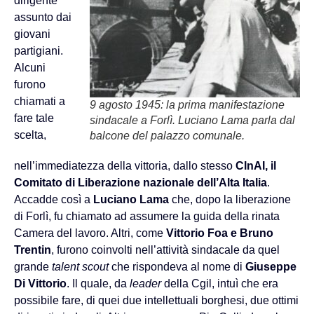
dirigente
assunto dai
giovani
partigiani.
Alcuni
furono
chiamati a
9 agosto 1945: la prima manifestazione
fare tale
sindacale a Forlì. Luciano Lama parla dal
scelta,
balcone del palazzo comunale.
nell’immediatezza della vittoria, dallo stesso
ClnAI, il
Comitato di Liberazione nazionale dell’Alta Italia
.
Accadde così a
Luciano Lama
che, dopo la liberazione
di Forlì, fu chiamato ad assumere la guida della rinata
Camera del lavoro. Altri, come
Vittorio Foa e Bruno
Trentin
, furono coinvolti nell’attività sindacale da quel
grande
talent scout
che rispondeva al nome di
Giuseppe
Di Vittorio
. Il quale, da
leader
della Cgil, intuì che era
possibile fare, di quei due intellettuali borghesi, due ottimi