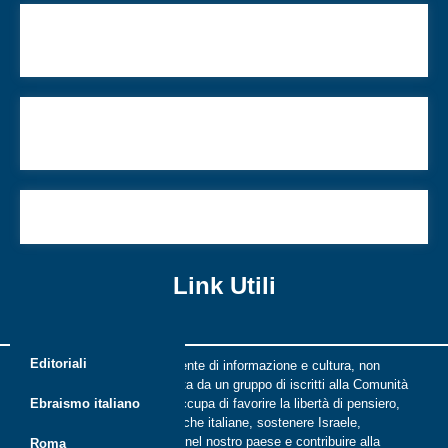
Israele fuori dall’Eurovision Song Contest 2022 a
Torino?
La mia presidenza: Una scelta di cuore, al servizio
degli ebrei italiani
Un presidente amico di Gaza
Link Utili
Editoriali
Riflessi è una rivista indipendente di informazione e cultura, non
periodica, digitale e on line nata da un gruppo di iscritti alla Comunità
ebraica di Roma. Riflessi si occupa di favorire la libertà di pensiero,
Ebraismo italiano
il dialogo tra le comunità ebraiche italiane, sostenere Israele,
promuovere la cultura ebraica nel nostro paese e contribuire alla
Roma