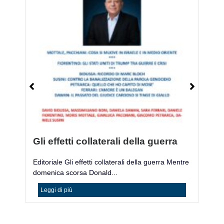
Gli effetti collaterali della guerra
M
Editoriale Gli effetti collaterali della guerra Mentre
Mo
domenica scorsa Donald...
ac
Leggi di più