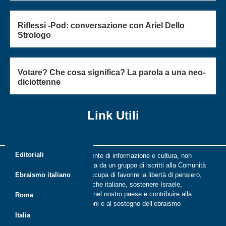
Riflessi -Pod: conversazione con Ariel Dello
Strologo
Votare? Che cosa significa? La parola a una neo-
diciottenne
Link Utili
Editoriali
Riflessi è una rivista indipendente di informazione e cultura, non
periodica, digitale e on line nata da un gruppo di iscritti alla Comunità
ebraica di Roma. Riflessi si occupa di favorire la libertà di pensiero,
Ebraismo italiano
il dialogo tra le comunità ebraiche italiane, sostenere Israele,
promuovere la cultura ebraica nel nostro paese e contribuire alla
Roma
crescita delle nuove generazioni e al sostegno dell’ebraismo
italiano.
Italia