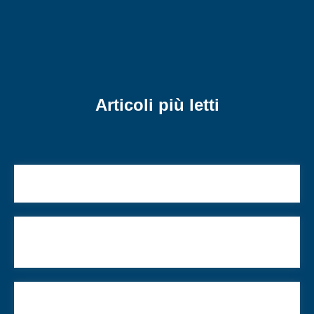
Articoli più letti
La cultura al centro del mio impegno in UCEI
Fra l’Internazionale e i Pirkè Avot, ossia: la conta
dell’Omer e il Primo Maggio
Il naso etrusco, Cyrano e Elly Schlein