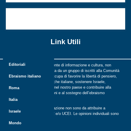
Ebrei e capitalismo, storia di una leggenda
dimenticata
Link Utili
Editoriali
Riflessi è una rivista indipendente di informazione e cultura, non
periodica, digitale e on line nata da un gruppo di iscritti alla Comunità
ebraica di Roma. Riflessi si occupa di favorire la libertà di pensiero,
Ebraismo italiano
il dialogo tra le comunità ebraiche italiane, sostenere Israele,
promuovere la cultura ebraica nel nostro paese e contribuire alla
Roma
crescita delle nuove generazioni e al sostegno dell’ebraismo
italiano.
Italia
Le opinioni espresse dalla redazione non sono da attribuire a
Israele
nessuna lista presente in CER e/o UCEI. Le opinioni individuali sono
da attribuire ai singoli autori
Mondo