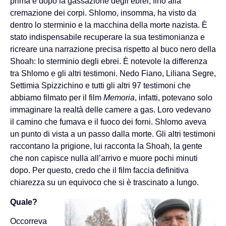
prima e dopo la gassazione degli ebrei, fino alla
cremazione dei corpi. Shlomo, insomma, ha visto da
dentro lo sterminio e la macchina della morte nazista. È
stato indispensabile recuperare la sua testimonianza e
ricreare una narrazione precisa rispetto al buco nero della
Shoah: lo sterminio degli ebrei. È notevole la differenza
tra Shlomo e gli altri testimoni. Nedo Fiano, Liliana Segre,
Settimia Spizzichino e tutti gli altri 97 testimoni che
abbiamo filmato per il film
Memoria
, infatti, potevano solo
immaginare la realtà delle camere a gas. Loro vedevano
il camino che fumava e il fuoco dei forni. Shlomo aveva
un punto di vista a un passo dalla morte. Gli altri testimoni
raccontano la prigione, lui racconta la Shoah, la gente
che non capisce nulla all’arrivo e muore pochi minuti
dopo. Per questo, credo che il film faccia definitiva
chiarezza su un equivoco che si è trascinato a lungo.
Quale?
Occorreva