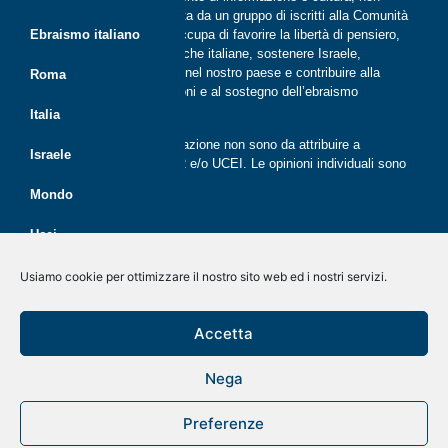
periodica, digitale e on line nata da un gruppo di iscritti alla Comunità
ebraica di Roma. Riflessi si occupa di favorire la libertà di pensiero,
Ebraismo italiano
il dialogo tra le comunità ebraiche italiane, sostenere Israele,
promuovere la cultura ebraica nel nostro paese e contribuire alla
Roma
crescita delle nuove generazioni e al sostegno dell’ebraismo
italiano.
Italia
Le opinioni espresse dalla redazione non sono da attribuire a
Israele
nessuna lista presente in CER e/o UCEI. Le opinioni individuali sono
da attribuire ai singoli autori
Mondo
Ucei
Politica dei cookie (UE)
Disegno e sviluppo
G Tech Group
&
Gianluca Gentile
CER
Usiamo cookie per ottimizzare il nostro sito web ed i nostri servizi.
Dichiarazione sulla Privacy (UE)
Giovani
Rivista on line dal 2020
Accetta
Disconoscimento
Economia
Nega
Kolnoa!
Preferenze
A tavola con Menorah