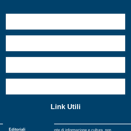
Shoah e foibe: pari sono?
Israele, la democrazia, l’Islam
Donne oltre il recinto
Festeggiamo la Liberazione da protagonisti
Link Utili
Editoriali
Riflessi è una rivista indipendente di informazione e cultura, non