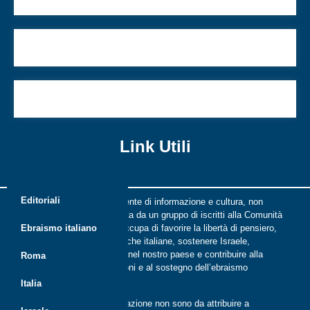
Oscar, la notte che precede l’alba
L’allerta è aumentata
Link Utili
Editoriali
Riflessi è una rivista indipendente di informazione e cultura, non
periodica, digitale e on line nata da un gruppo di iscritti alla Comunità
ebraica di Roma. Riflessi si occupa di favorire la libertà di pensiero,
Ebraismo italiano
il dialogo tra le comunità ebraiche italiane, sostenere Israele,
promuovere la cultura ebraica nel nostro paese e contribuire alla
Roma
crescita delle nuove generazioni e al sostegno dell’ebraismo
italiano.
Italia
Le opinioni espresse dalla redazione non sono da attribuire a