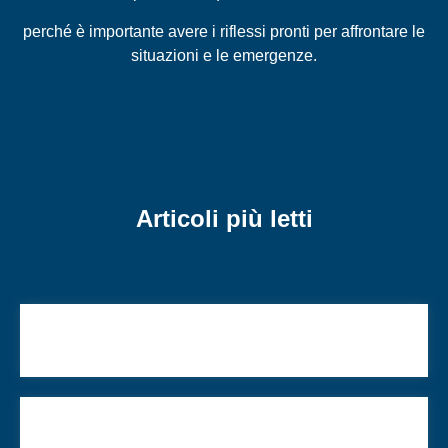
perché è importante avere i riflessi pronti per affrontare le
situazioni e le emergenze.
Articoli più letti
Gesù palestinese? Correggiamo l’ennesimo falso
storico
Il nuovo Consiglio UCEI elegge i membri della
Consulta Rabbinica