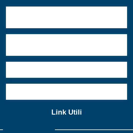
L’Assemblea dei soci degli Asili Infantili Israelitici
“Rav Elio Toaff”
ll Memoriale-Binario 21 e il CDEC insieme per la
tutela della memoria e per la città di Milano
Le Maccabiadi al via
Antisemiti e francobolli
Link Utili