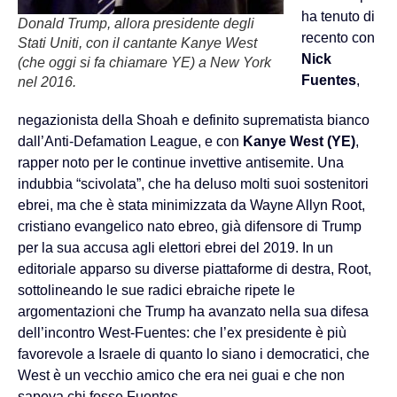
ha tenuto di
Donald Trump, allora presidente degli
recento con
Stati Uniti, con il cantante Kanye West
Nick
(che oggi si fa chiamare YE) a New York
Fuentes
,
nel 2016.
negazionista della Shoah e definito suprematista bianco
dall’Anti-Defamation League, e con
Kanye West (YE)
,
rapper noto per le continue invettive antisemite. Una
indubbia “scivolata”, che ha deluso molti suoi sostenitori
ebrei, ma che è stata minimizzata da Wayne Allyn Root,
cristiano evangelico nato ebreo, già difensore di Trump
per la sua accusa agli elettori ebrei del 2019. In un
editoriale apparso su diverse piattaforme di destra, Root,
sottolineando le sue radici ebraiche ripete le
argomentazioni che Trump ha avanzato nella sua difesa
dell’incontro West-Fuentes: che l’ex presidente è più
favorevole a Israele di quanto lo siano i democratici, che
West è un vecchio amico che era nei guai e che non
sapeva chi fosse Fuentes.