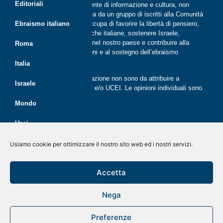
Editoriali
Riflessi è una rivista indipendente di informazione e cultura, non
periodica, digitale e on line nata da un gruppo di iscritti alla Comunità
ebraica di Roma. Riflessi si occupa di favorire la libertà di pensiero,
Ebraismo italiano
il dialogo tra le comunità ebraiche italiane, sostenere Israele,
promuovere la cultura ebraica nel nostro paese e contribuire alla
Roma
crescita delle nuove generazioni e al sostegno dell’ebraismo
italiano.
Italia
Le opinioni espresse dalla redazione non sono da attribuire a
Israele
nessuna lista presente in CER e/o UCEI. Le opinioni individuali sono
da attribuire ai singoli autori
Mondo
Ucei
Politica dei cookie (UE)
Disegno e sviluppo
G Tech Group
&
Gianluca Gentile
CER
Usiamo cookie per ottimizzare il nostro sito web ed i nostri servizi.
Dichiarazione sulla Privacy (UE)
Giovani
Rivista on line dal 2020
Accetta
Disconoscimento
Economia
Nega
Kolnoa!
Preferenze
A tavola con Menorah