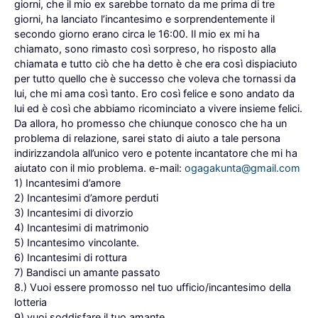
giorni, che il mio ex sarebbe tornato da me prima di tre
giorni, ha lanciato l’incantesimo e sorprendentemente il
secondo giorno erano circa le 16:00. Il mio ex mi ha
chiamato, sono rimasto così sorpreso, ho risposto alla
chiamata e tutto ciò che ha detto è che era così dispiaciuto
per tutto quello che è successo che voleva che tornassi da
lui, che mi ama così tanto. Ero così felice e sono andato da
lui ed è così che abbiamo ricominciato a vivere insieme felici.
Da allora, ho promesso che chiunque conosco che ha un
problema di relazione, sarei stato di aiuto a tale persona
indirizzandola all’unico vero e potente incantatore che mi ha
aiutato con il mio problema. e-mail:
ogagakunta@gmail.com
1) Incantesimi d’amore
2) Incantesimi d’amore perduti
3) Incantesimi di divorzio
4) Incantesimi di matrimonio
5) Incantesimo vincolante.
6) Incantesimi di rottura
7) Bandisci un amante passato
8.) Vuoi essere promosso nel tuo ufficio/incantesimo della
lotteria
9) vuoi soddisfare il tuo amante