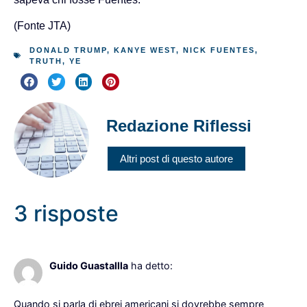
(Fonte JTA)
DONALD TRUMP
,
KANYE WEST
,
NICK FUENTES
,
TRUTH
,
YE
Redazione Riflessi
Altri post di questo autore
3 risposte
13 Dicembre 2022 alle 7:59
Guido Guastallla
ha detto:
Quando si parla di ebrei americani si dovrebbe sempre