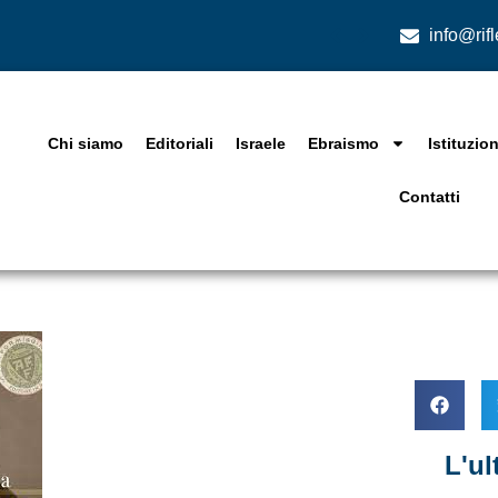
info@rif
Chi siamo
Editoriali
Israele
Ebraismo
Istituzion
Contatti
L'u