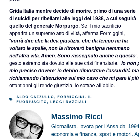
Grida Italia mentre decide di morire, primo di una serie
di suicidi per ribellarsi alle leggi del 1938, a cui seguirà
quello del generale Morpurgo
. Se il mio sacrificio
apparirà un supremo atto di viltà, afferma Formiggini,
“
vorrà dire che la dea giustizia, che da tempo mi ha
voltato le spalle, non la ritroverò benigna nemmeno
nell’altra vita. Amen. Sono rassegnato anche a questo
”
gesto estremo sia dovuto alle sue crisi finanziarie. “
Io non 
mio preciso dovere: io debbo dimostrare l’assurdità mal
richiamando l’attenzione sul mio caso che mi pare il più t
ottant’anni gli rende giustizia, lo sottrae all’oblio.
ALDO CAZZULLO
,
FORMIGGINI
,
IL
FUORIUSCITO
,
LEGGI RAZZIALI
Massimo Ricci
Giornalista, lavora per l'Ansa dal 19
economia e finanza, sport e motori. 