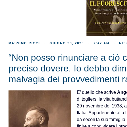
MASSIMO RICCI
GIUGNO 30, 2023
7:47 AM
NE
“Non posso rinunciare a ciò 
preciso dovere. Io debbo dimo
malvagia dei provvedimenti ra
E’ quello che scrive
Ange
di togliersi la vita butta
29 novembre del 1938, a d
Italia. Appartenente alla
da secoli la sua famiglia 
finire a condividere i prog