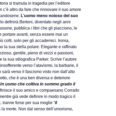
oria si tramuta in tragedia per l’editore
c’è altro da fare che rinnovare il suo amore
rivandosene.
L’uomo meno noioso del suo
lo definirà Bertoni, diventato negli anni
sone, pubblica i libri che gli piacciono, le
e portare avanti, senza essere mai un
iù colti, solo per gli accademici. Ironia,
o la sua stella polare. Elegante e raffinato
zioso, gentile, pieno di vezzi e passioni,
e la sua stilografica Parker. Scrive l’autore
insofferente verso l’atavismo, la barbarie, il
o sarà verso il fascismo visto non dall’alto
otto, che è una ben diversa e deteriore
Un uomo che coltiva in sommo grado il
efinisce il suo amico e compaesano Corrado
mentre già vede definire in modo tragico il
, tranne forse per sua moglie “
il
ova la morte. Non dal senso dell’umorismo,