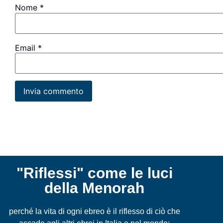
Nome
*
Email
*
"Riflessi" come le luci
della Menorah
perché la vita di ogni ebreo è il riflesso di ciò che