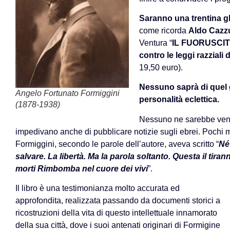
Saranno una trentina gli
come ricorda
Aldo Cazzu
Ventura “
IL FUORUSCITO.
contro le leggi razziali 
19,50 euro).
Nessuno saprà di quel 
Angelo Fortunato Formiggini
personalità eclettica.
(1878-1938)
Nessuno ne sarebbe venu
impedivano anche di pubblicare notizie sugli ebrei. Pochi m
Formiggini, secondo le parole dell’autore, aveva scritto “
Né
salvare. La libertà. Ma la parola soltanto. Questa il tira
morti Rimbomba nel cuore dei vivi
”.
Il libro è una testimonianza molto accurata ed
approfondita, realizzata passando da documenti storici a
ricostruzioni della vita di questo intellettuale innamorato
della sua città, dove i suoi antenati originari di Formigine