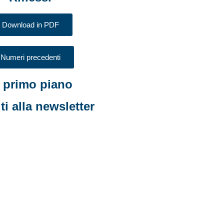
Download in PDF
Numeri precedenti
n primo piano
iti alla newsletter