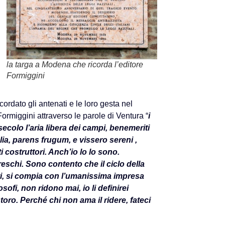
la targa a Modena che ricorda l’editore
Formiggini
cordato gli antenati e le loro gesta nel
Formiggini attraverso le parole di Ventura “
i
ecolo l’aria libera dei campi, benemeriti
alia, parens frugum, e vissero sereni ,
ti costruttori. Anch’io lo lo sono.
breschi. Sono contento che il ciclo della
ti, si compia con l’umanissima impresa
osofi, non ridono mai, io li definirei
toro. Perché chi non ama il ridere, fateci