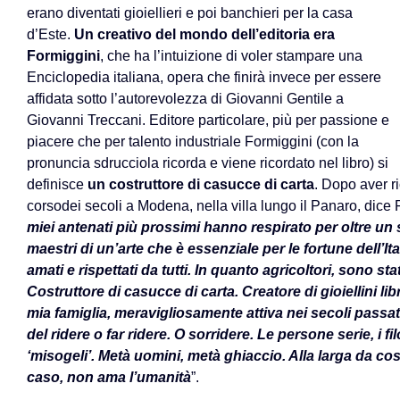
erano diventati gioiellieri e poi banchieri per la casa
d’Este.
Un creativo del mondo dell’editoria era
Formiggini
, che ha l’intuizione di voler stampare una
Enciclopedia italiana, opera che finirà invece per essere
affidata sotto l’autorevolezza di Giovanni Gentile a
Giovanni Treccani. Editore particolare, più per passione e
piacere che per talento industriale Formiggini (con la
pronuncia sdrucciola ricorda e viene ricordato nel libro) si
definisce
un costruttore di casucce di carta
. Dopo aver ri
corsodei secoli a Modena, nella villa lungo il Panaro, dice 
miei antenati più prossimi hanno respirato per oltre un s
maestri di un’arte che è essenziale per le fortune dell’It
amati e rispettati da tutti. In quanto agricoltori, sono sta
Costruttore di casucce di carta. Creatore di gioiellini li
mia famiglia, meravigliosamente attiva nei secoli passa
del ridere o far ridere. O sorridere. Le persone serie, i fil
‘misogeli’. Metà uomini, metà ghiaccio. Alla larga da cos
caso, non ama l’umanità
”.