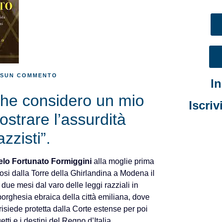
SSUN COMMENTO
I
che considero un mio
Iscriv
strare l’assurdità
zzisti”.
lo Fortunato Formiggini
alla moglie prima
ndosi dalla Torre della Ghirlandina a Modena il
ue mesi dal varo delle leggi razziali in
 borghesia ebraica della città emiliana, dove
risiede protetta dalla Corte estense per poi
etti e i destini del Regno d’Italia.