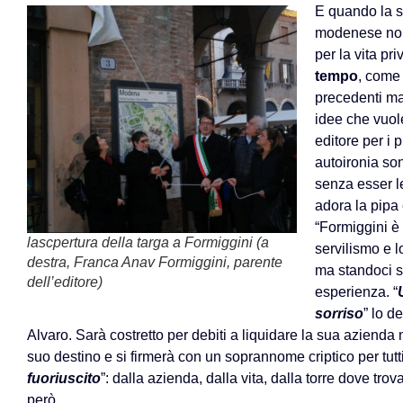
E quando la st
modenese non 
per la vita p
tempo
, come 
precedenti mas
idee che vuol
editore per i p
autoironia son
senza esser le
adora la pipa 
“Formiggini è 
lascpertura della targa a Formiggini (a
servilismo e l
destra, Franca Anav Formiggini, parente
ma standoci s
dell’editore)
esperienza. “
sorriso
” lo d
Alvaro. Sarà costretto per debiti a liquidare la sua azienda 
suo destino e si firmerà con un soprannome criptico per tutti
fuoriuscito
”: dalla azienda, dalla vita, dalla torre dove tr
però.