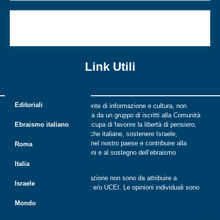
Menorah lavora per un ebraismo più unito e
inclusivo
Link Utili
Editoriali
Riflessi è una rivista indipendente di informazione e cultura, non
periodica, digitale e on line nata da un gruppo di iscritti alla Comunità
ebraica di Roma. Riflessi si occupa di favorire la libertà di pensiero,
Ebraismo italiano
il dialogo tra le comunità ebraiche italiane, sostenere Israele,
promuovere la cultura ebraica nel nostro paese e contribuire alla
Roma
crescita delle nuove generazioni e al sostegno dell’ebraismo
italiano.
Italia
Le opinioni espresse dalla redazione non sono da attribuire a
Israele
nessuna lista presente in CER e/o UCEI. Le opinioni individuali sono
da attribuire ai singoli autori
Mondo