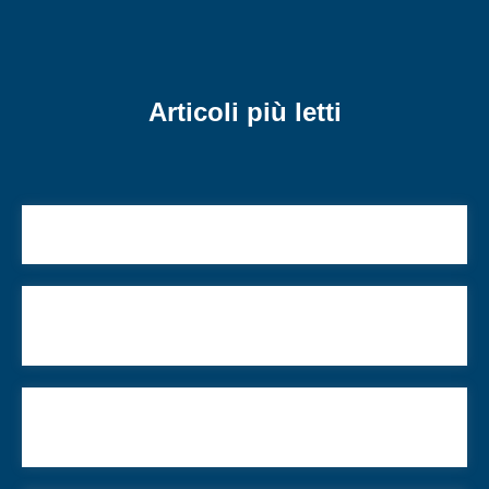
Articoli più letti
L’ecologia, tra scienza e dialogo interreligioso
La matzà da record nella residenza del presidente
di Israele
Ricette antiche ebraiche: gli ingredienti del
successo