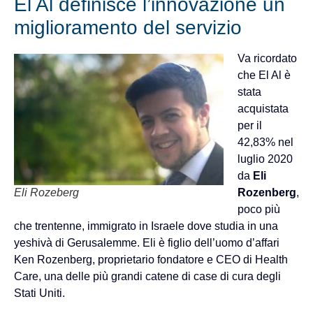
El Al definisce l’innovazione un
miglioramento del servizio
Va ricordato
che El Al è
stata
acquistata
per il
42,83% nel
luglio 2020
da
Eli
Eli Rozeberg
Rozenberg
,
poco più
che trentenne, immigrato in Israele dove studia in una
yeshivà di Gerusalemme. Eli è figlio dell’uomo d’affari
Ken Rozenberg, proprietario fondatore e CEO di Health
Care, una delle più grandi catene di case di cura degli
Stati Uniti.