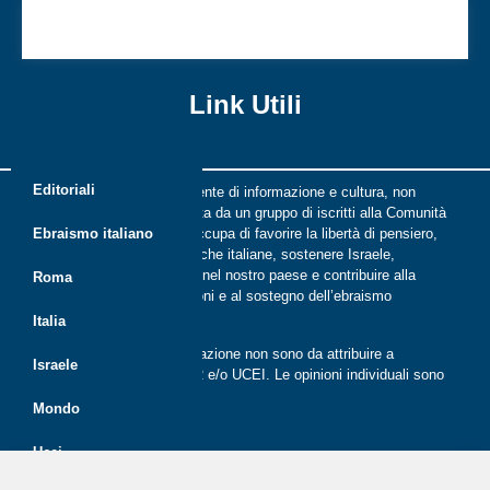
Definire l’antisemitismo
Link Utili
Editoriali
Riflessi è una rivista indipendente di informazione e cultura, non
periodica, digitale e on line nata da un gruppo di iscritti alla Comunità
ebraica di Roma. Riflessi si occupa di favorire la libertà di pensiero,
Ebraismo italiano
il dialogo tra le comunità ebraiche italiane, sostenere Israele,
promuovere la cultura ebraica nel nostro paese e contribuire alla
Roma
crescita delle nuove generazioni e al sostegno dell’ebraismo
italiano.
Italia
Le opinioni espresse dalla redazione non sono da attribuire a
Israele
nessuna lista presente in CER e/o UCEI. Le opinioni individuali sono
da attribuire ai singoli autori
Mondo
Ucei
Politica dei cookie (UE)
Disegno e sviluppo
G Tech Group
&
Gianluca Gentile