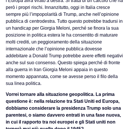
l’Europa avrà virato a destra. Si tratta di un calcolo che ha
però i propri rischi. Innanzitutto, oggi in Italia cresce
sempre più l’impopolarità di Trump, anche nell’opinione
pubblica di centrodestra. Tutto questo potrebbe tradursi in
un handicap per Giorgia Meloni, perché se finora la sua
posizione in politica estera le ha consentito di maturare
molti crediti, un peggioramento della situazione
internazionale che l’opinione pubblica dovesse
addebitare a Donald Trump potrebbe avere effetti negativi
anche sul suo consenso. Questo spiega perché di fronte
alla guerra in Iran Giorgia Meloni appaia in questo
momento appannata, come se avesse perso il filo della
sua linea politica.
Vorrei tornare alla situazione geopolitica. La prima
questione è: nella relazione tra Stati Uniti ed Europa,
dobbiamo considerare la presidenza Trump solo una
parentesi, o siamo davvero entrati in una fase nuova,
in cui il rapporto tra noi europei e gli Stati uniti non
tornerà mai più quello dopo il 1945?