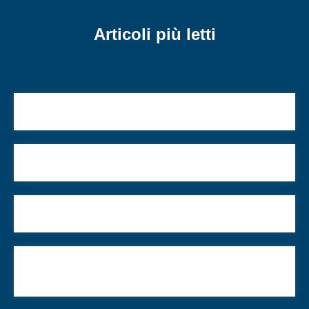
Articoli più letti
La sicurezza delle religioni
Antisemitismo, fenomeno carsico: e oggi?
La persecuzione “d’oltremare”
Coraggio e capacità di scelta, ecco le priorità
dell’ebraismo italiano