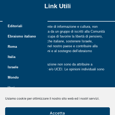
Link Utili
Editoriali
Riflessi è una rivista indipendente di informazione e cultura, non
periodica, digitale e on line nata da un gruppo di iscritti alla Comunità
ebraica di Roma. Riflessi si occupa di favorire la libertà di pensiero,
Ebraismo italiano
il dialogo tra le comunità ebraiche italiane, sostenere Israele,
promuovere la cultura ebraica nel nostro paese e contribuire alla
Roma
crescita delle nuove generazioni e al sostegno dell’ebraismo
italiano.
Italia
Le opinioni espresse dalla redazione non sono da attribuire a
Israele
nessuna lista presente in CER e/o UCEI. Le opinioni individuali sono
da attribuire ai singoli autori
Mondo
Ucei
Politica dei cookie (UE)
Disegno e sviluppo
G Tech Group
&
Gianluca Gentile
CER
Usiamo cookie per ottimizzare il nostro sito web ed i nostri servizi.
Dichiarazione sulla Privacy (UE)
Giovani
Rivista on line dal 2020
Accetta
Disconoscimento