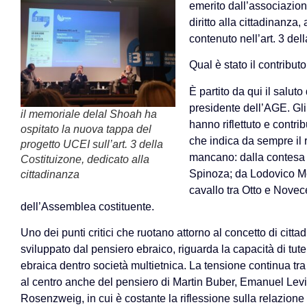
emerito dall’associazione
diritto alla cittadinanza,
contenuto nell’art. 3 del
Qual è stato il contribut
È partito da qui il salut
presidente dell’AGE. Gl
il memoriale delal Shoah ha
hanno riflettuto e contrib
ospitato la nuova tappa del
che indica da sempre il 
progetto UCEI sull’art. 3 della
mancano: dalla contesa 
Costituizone, dedicato alla
Spinoza; da Lodovico Mort
cittadinanza
cavallo tra Otto e Novec
dell’Assemblea costituente.
Uno dei punti critici che ruotano attorno al concetto di citt
sviluppato dal pensiero ebraico, riguarda la capacità di tutel
ebraica dentro società multietnica. La tensione continua tra
al centro anche del pensiero di Martin Buber, Emanuel Lev
Rosenzweig, in cui è costante la riflessione sulla relazione tra 