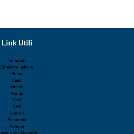
Link Utili
Editoriali
Ebraismo italiano
Roma
Italia
Israele
Mondo
Ucei
CER
Giovani
Economia
Kolnoa!
 tavola con Menorah