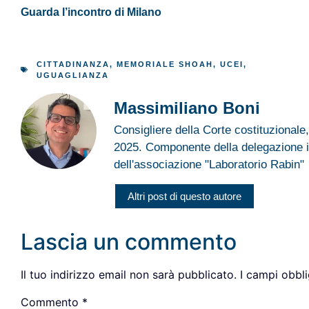
Guarda l’incontro di Milano
CITTADINANZA
,
MEMORIALE SHOAH
,
UCEI
,
UGUAGLIANZA
Massimiliano Boni
Consigliere della Corte costituzionale,
2025. Componente della delegazione i
dell'associazione "Laboratorio Rabin"
Altri post di questo autore
Lascia un commento
Il tuo indirizzo email non sarà pubblicato.
I campi obbl
Commento
*