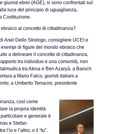
 giuristi ebrei (AGE), si sono confrontati sul
 alla luce del principio di uguaglianza,
la Costituzione.
o ebraico al concetto di cittadinanza?
o di Ariel Dello Strologo, consigliere UCEI e
i esempi di figure del mondo ebraico che
uito a delineare il concetto di cittadinanza,
rapporto tra individuo e una comunità, non
talmudica tra Akiva e Ben Azaryà, a Baruch
ara a Mario Falco, giuristi italiani a
ento; a Umberto Terracini, presidente
adinanza, così come
are la propria identità
 particolare e generale è
inas e Stefan
l’io e l’altro, o il “tu”.