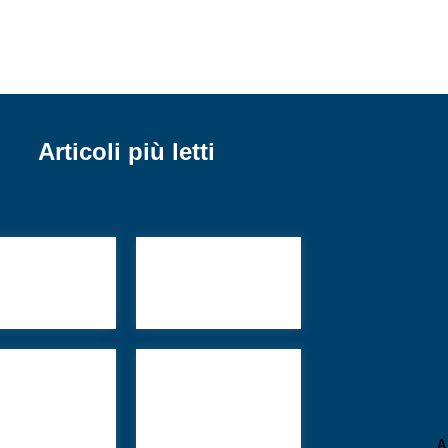
Articoli più letti
igiudaismo e
Quella volta che
semitismo,
Chagall disse no
 (non) sono
a Broadway
allo della
Guerra grande in
adinanza
medio oriente
toghese ad
amovich.
A