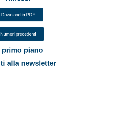
Download in PDF
Numeri precedenti
n primo piano
iti alla newsletter