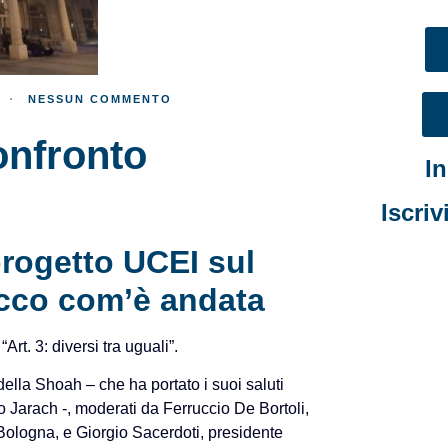
NESSUN COMMENTO
confronto
I
Iscriv
rogetto UCEI sul
Ecco com’è andata
rt. 3: diversi tra uguali”.
ella Shoah – che ha portato i suoi saluti
o Jarach -, moderati da Ferruccio De Bortoli,
Bologna, e Giorgio Sacerdoti, presidente