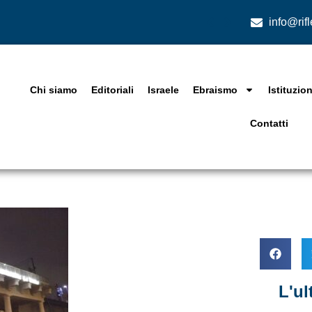
info@rif
Chi siamo
Editoriali
Israele
Ebraismo
Istituzion
Contatti
L'u