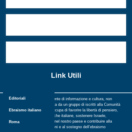
diaspora
Nella memoria di mio padre ho saldato il cerchio
di famiglia
Sono un rav indipendente al servizio
dell’ebraismo italiano
Link Utili
Editoriali
Riflessi è una rivista indipendente di informazione e cultura, non
periodica, digitale e on line nata da un gruppo di iscritti alla Comunità
ebraica di Roma. Riflessi si occupa di favorire la libertà di pensiero,
Ebraismo italiano
il dialogo tra le comunità ebraiche italiane, sostenere Israele,
promuovere la cultura ebraica nel nostro paese e contribuire alla
Roma
crescita delle nuove generazioni e al sostegno dell’ebraismo