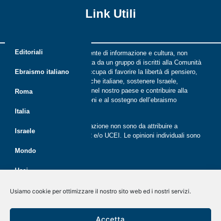
Link Utili
Editoriali
Riflessi è una rivista indipendente di informazione e cultura, non
periodica, digitale e on line nata da un gruppo di iscritti alla Comunità
ebraica di Roma. Riflessi si occupa di favorire la libertà di pensiero,
Ebraismo italiano
il dialogo tra le comunità ebraiche italiane, sostenere Israele,
promuovere la cultura ebraica nel nostro paese e contribuire alla
Roma
crescita delle nuove generazioni e al sostegno dell’ebraismo
italiano.
Italia
Le opinioni espresse dalla redazione non sono da attribuire a
Israele
nessuna lista presente in CER e/o UCEI. Le opinioni individuali sono
da attribuire ai singoli autori
Mondo
Ucei
Politica dei cookie (UE)
Disegno e sviluppo
G Tech Group
&
Gianluca Gentile
CER
Usiamo cookie per ottimizzare il nostro sito web ed i nostri servizi.
Dichiarazione sulla Privacy (UE)
Giovani
Rivista on line dal 2020
Accetta
Disconoscimento