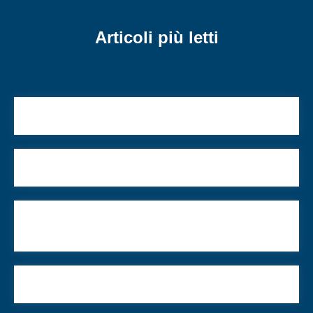
Articoli più letti
Una ferita italiana?
4 donne per un secolo nuovo
123.cacher.fr, il portale dei ristoranti casher in
Francia
Riscopriamo il confronto