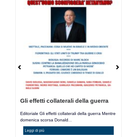
Gli effetti collaterali della guerra
M
Editoriale Gli effetti collaterali della guerra Mentre
Mo
domenica scorsa Donald...
ac
Leggi di più