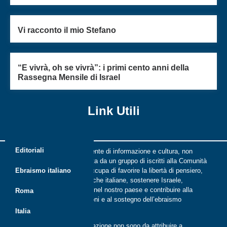
Vi racconto il mio Stefano
“E vivrà, oh se vivrà”: i primi cento anni della
Rassegna Mensile di Israel
Link Utili
Editoriali
Riflessi è una rivista indipendente di informazione e cultura, non
periodica, digitale e on line nata da un gruppo di iscritti alla Comunità
ebraica di Roma. Riflessi si occupa di favorire la libertà di pensiero,
Ebraismo italiano
il dialogo tra le comunità ebraiche italiane, sostenere Israele,
promuovere la cultura ebraica nel nostro paese e contribuire alla
Roma
crescita delle nuove generazioni e al sostegno dell’ebraismo
italiano.
Italia
Le opinioni espresse dalla redazione non sono da attribuire a