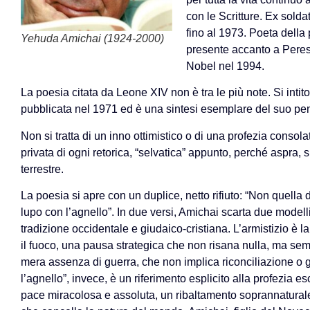
con le Scritture. Ex solda
fino al 1973. Poeta della 
Yehuda Amichai (1924-2000)
presente accanto a Peres
Nobel nel 1994.
La poesia citata da Leone XIV non è tra le più note. Si intit
pubblicata nel 1971 ed è una sintesi esemplare del suo pen
Non si tratta di un inno ottimistico o di una profezia consol
privata di ogni retorica, “selvatica” appunto, perché aspra
terrestre.
La poesia si apre con un duplice, netto rifiuto: “Non quella d
lupo con l’agnello”. In due versi, Amichai scarta due modell
tradizione occidentale e giudaico-cristiana. L’armistizio è 
il fuoco, una pausa strategica che non risana nulla, ma semp
mera assenza di guerra, che non implica riconciliazione o g
l’agnello”, invece, è un riferimento esplicito alla profezia e
pace miracolosa e assoluta, un ribaltamento soprannaturale