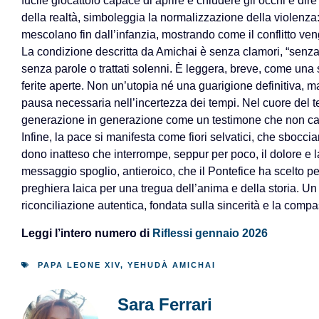
fucile giocattolo capace di aprire e chiudere gli occhi e di
della realtà, simboleggia la normalizzazione della violenza:
mescolano fin dall’infanzia, mostrando come il conflitto veng
La condizione descritta da Amichai è senza clamori, “senza i
senza parole o trattati solenni. È leggera, breve, come un
ferite aperte. Non un’utopia né una guarigione definitiva, 
pausa necessaria nell’incertezza dei tempi. Nel cuore del test
generazione in generazione come un testimone che non cade
Infine, la pace si manifesta come fiori selvatici, che sbocc
dono inatteso che interrompe, seppur per poco, il dolore e l
messaggio spoglio, antieroico, che il Pontefice ha scelto pe
preghiera laica per una tregua dell’anima e della storia. 
riconciliazione autentica, fondata sulla sincerità e la comp
Leggi l’intero numero di
Riflessi gennaio 2026
PAPA LEONE XIV
,
YEHUDÀ AMICHAI
Sara Ferrari