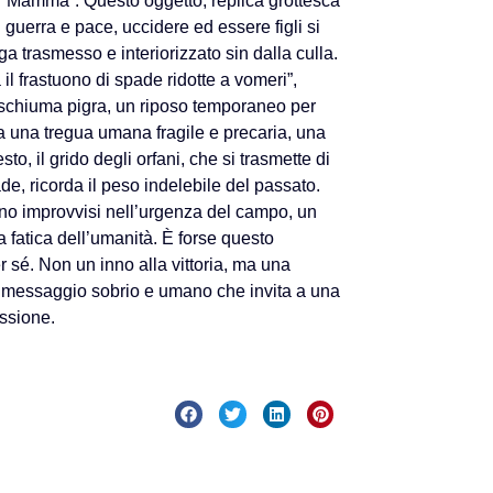
re “Mamma”. Questo oggetto, replica grottesca
 guerra e pace, uccidere ed essere figli si
a trasmesso e interiorizzato sin dalla culla.
l frastuono di spade ridotte a vomeri”,
a schiuma pigra, un riposo temporaneo per
ma una tregua umana fragile e precaria, una
o, il grido degli orfani, che si trasmette di
, ricorda il peso indelebile del passato.
iano improvvisi nell’urgenza del campo, un
a fatica dell’umanità. È forse questo
r sé. Non un inno alla vittoria, ma una
Un messaggio sobrio e umano che invita a una
assione.