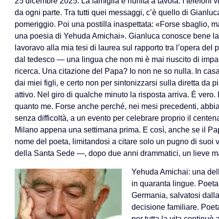
25 dicembre 2025. La famiglia è riunita a tavola. I telefoni 
da ogni parte. Tra tutti quei messaggi, c’è quello di Gianl
pomeriggio. Poi una postilla inaspettata: «Forse sbaglio,
una poesia di Yehuda Amichai». Gianluca conosce bene la
lavoravo alla mia tesi di laurea sul rapporto tra l’opera del p
dal tedesco — una lingua che non mi è mai riuscito di imp
ricerca. Una citazione del Papa? Io non ne so nulla. In cas
dai miei figli, e certo non per sintonizzarsi sulla diretta da
attivo. Nel giro di qualche minuto la risposta arriva. È ve
quanto me. Forse anche perché, nei mesi precedenti, abbi
senza difficoltà, a un evento per celebrare proprio il centen
Milano appena una settimana prima. E così, anche se il Pa
nome del poeta, limitandosi a citare solo un pugno di suoi v
della Santa Sede —, dopo due anni drammatici, un lieve ma
Yehuda Amichai: una delle
in quaranta lingue. Poet
Germania, salvatosi dalla
decisione familiare. Poeta
per tutta la vita continuò