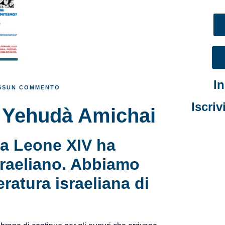
I
SSUN COMMENTO
Iscriv
Yehudà Amichai
pa Leone XIV ha
israeliano. Abbiamo
eratura israeliana di