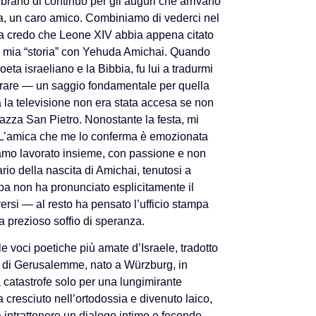
vibrano di continuo per gli auguri che arrivano
uca, un caro amico. Combiniamo di vederci nel
 ma credo che Leone XIV abbia appena citato
 mia “storia” con Yehuda Amichai. Quando
oeta israeliano e la Bibbia, fu lui a tradurmi
arare — un saggio fondamentale per quella
a la televisione non era stata accesa se non
 piazza San Pietro. Nonostante la festa, mi
ro. L’amica che me lo conferma è emozionata
amo lavorato insieme, con passione e non
ario della nascita di Amichai, tenutosi a
pa non ha pronunciato esplicitamente il
ersi — al resto ha pensato l’ufficio stampa
 prezioso soffio di speranza.
 voci poetiche più amate d’Israele, tradotto
a di Gerusalemme, nato a Würzburg, in
 catastrofe solo per una lungimirante
 cresciuto nell’ortodossia e divenuto laico,
 a intrattenere un dialogo intimo e fecondo