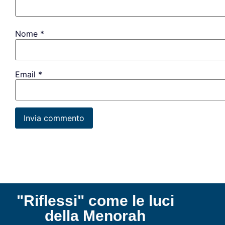
Nome
*
Email
*
"Riflessi" come le luci
della Menorah