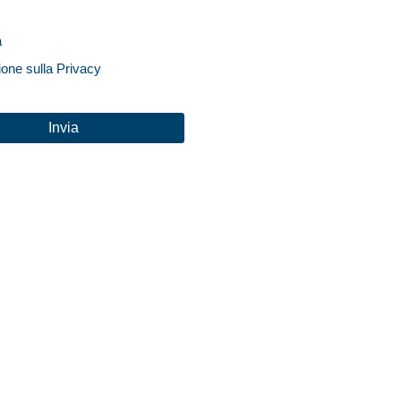
a
ione sulla Privacy
HA