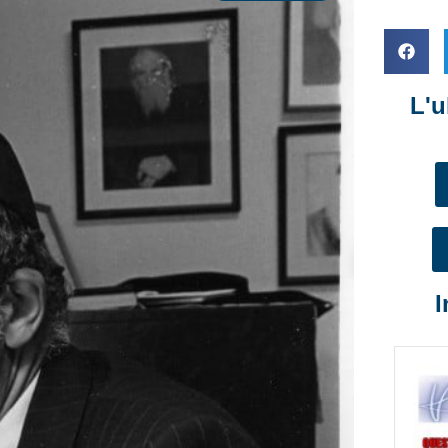
L'u
I