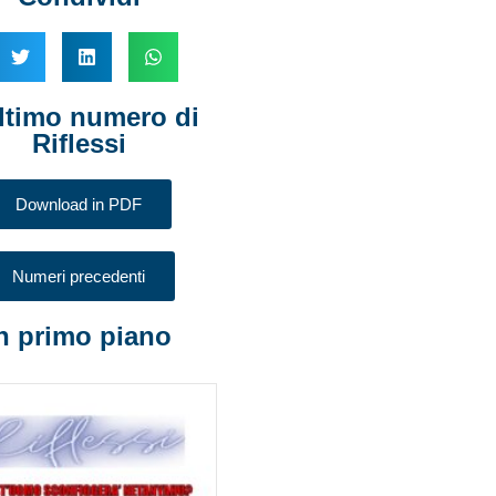
ltimo numero di
Riflessi
Download in PDF
Numeri precedenti
n primo piano