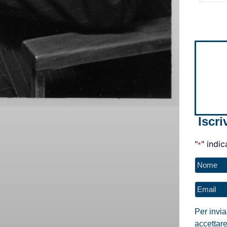
Iscri
"
" indic
*
Nome
*
Email
*
Per invi
accettare