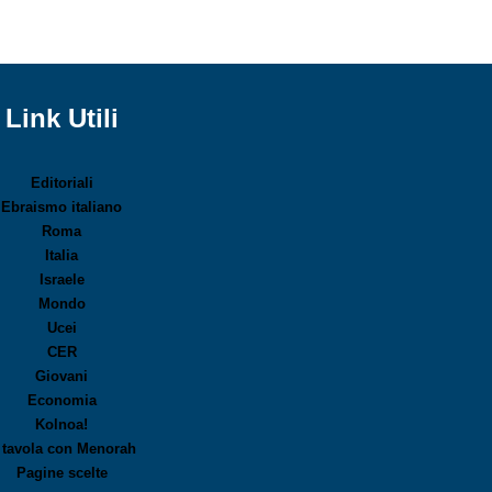
Link Utili
Editoriali
Ebraismo italiano
Roma
Italia
Israele
Mondo
Ucei
CER
Giovani
Economia
Kolnoa!
 tavola con Menorah
Pagine scelte