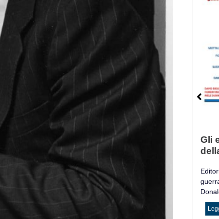
Gli e
dell
Editori
guerr
Donald
Legg