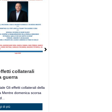
ffetti collaterali
Mosè è un Libro
a guerra
Mosè è un Libro Giacomo
Petrarca, filosofo e accademico
ale Gli effetti collaterali della
italiano,...
a Mentre domenica scorsa
...
Leggi di più
i di più