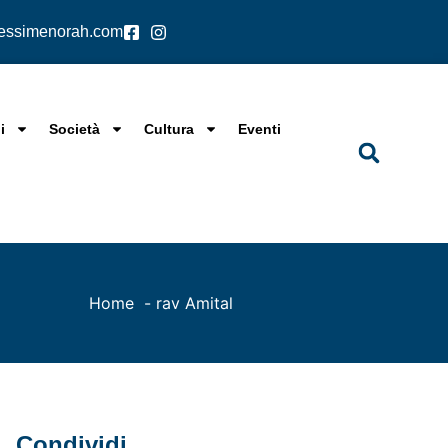
lessimenorah.com
i
Società
Cultura
Eventi
Home
rav Amital
Condividi