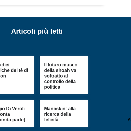
Articoli più letti
adici
Il futuro museo
iche del tè di
della shoah va
lon
sottratto al
controllo della
politica
io Di Veroli
Maneskin: alla
conta
ricerca della
onda parte)
felicità
A