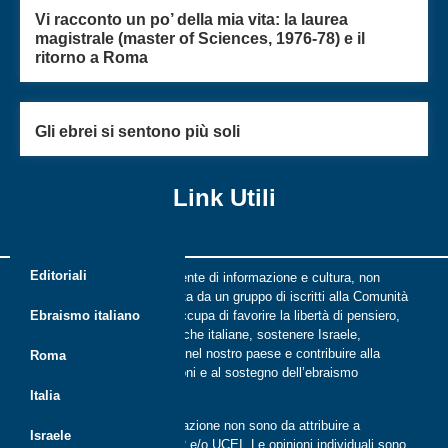
Vi racconto un po’ della mia vita: la laurea
magistrale (master of Sciences, 1976-78) e il
ritorno a Roma
Gli ebrei si sentono più soli
Link Utili
Editoriali
Riflessi è una rivista indipendente di informazione e cultura, non
periodica, digitale e on line nata da un gruppo di iscritti alla Comunità
ebraica di Roma. Riflessi si occupa di favorire la libertà di pensiero,
Ebraismo italiano
il dialogo tra le comunità ebraiche italiane, sostenere Israele,
promuovere la cultura ebraica nel nostro paese e contribuire alla
Roma
crescita delle nuove generazioni e al sostegno dell’ebraismo
italiano.
Italia
Le opinioni espresse dalla redazione non sono da attribuire a
Israele
nessuna lista presente in CER e/o UCEI. Le opinioni individuali sono