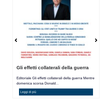
Gli effetti collaterali della guerra
M
Editoriale Gli effetti collaterali della guerra Mentre
Mo
domenica scorsa Donald...
ac
Leggi di più