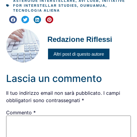
ASTEROIDE INTERSTELLARE
,
AVI LOEB
,
INITIATIVE
FOR INTERSTELLAR STUDIES
,
OUMUAMUA
,
TECNOLOGIA ALIENA
Redazione Riflessi
Altri post di questo autore
Lascia un commento
Il tuo indirizzo email non sarà pubblicato.
I campi
obbligatori sono contrassegnati
*
Commento
*