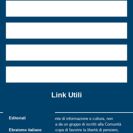
Il pendolo della storia non finisce mai di oscillare
7 anni a fianco del Presidente
Un Consiglio collaborativo
Più luci che ombre sul ddl antisemitismo
Link Utili
Editoriali
Riflessi è una rivista indipendente di informazione e cultura, non
periodica, digitale e on line nata da un gruppo di iscritti alla Comunità
ebraica di Roma. Riflessi si occupa di favorire la libertà di pensiero,
Ebraismo italiano