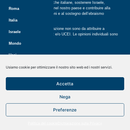
il dialogo tra le comunità ebraiche italiane, sostenere Israele,
promuovere la cultura ebraica nel nostro paese e contribuire alla
Roma
crescita delle nuove generazioni e al sostegno dell’ebraismo
italiano.
Italia
Le opinioni espresse dalla redazione non sono da attribuire a
Israele
nessuna lista presente in CER e/o UCEI. Le opinioni individuali sono
da attribuire ai singoli autori
Mondo
Ucei
Politica dei cookie (UE)
Disegno e sviluppo
G Tech Group
&
Gianluca Gentile
CER
Usiamo cookie per ottimizzare il nostro sito web ed i nostri servizi.
Dichiarazione sulla Privacy (UE)
Giovani
Rivista on line dal 2020
Accetta
Disconoscimento
Economia
Nega
Kolnoa!
Preferenze
A tavola con Menorah
Politica dei cookie
Dichiarazione sulla Privacy
Pagine scelte