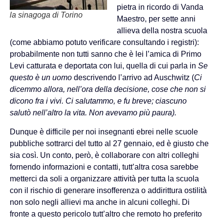
pietra in ricordo di Vanda
la sinagoga di Torino
Maestro, per sette anni
allieva della nostra scuola
(come abbiamo potuto verificare consultando i registri):
probabilmente non tutti sanno che è lei l’amica di Primo
Levi catturata e deportata con lui, quella di cui parla in
Se
questo è un uomo
descrivendo l’arrivo ad Auschwitz (
Ci
dicemmo allora, nell’ora della decisione, cose che non si
dicono fra i vivi. Ci salutammo, e fu breve; ciascuno
salutò nell’altro la vita. Non avevamo più paura).
Dunque è difficile per noi insegnanti ebrei nelle scuole
pubbliche sottrarci del tutto al 27 gennaio, ed è giusto che
sia così. Un conto, però, è collaborare con altri colleghi
fornendo informazioni e contatti, tutt’altra cosa sarebbe
metterci da soli a organizzare attività per tutta la scuola
con il rischio di generare insofferenza o addirittura ostilità
non solo negli allievi ma anche in alcuni colleghi. Di
fronte a questo pericolo tutt’altro che remoto ho preferito