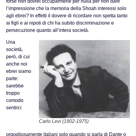
forse non dovrei occuparmene per nulla per non dare
l’impressione che la memoria della Shoah interessi solo
agli ebrei? In effetti il dovere di ricordare non spetta tanto
ai figli e ai nipoti di chi ha subito discriminazione e
persecuzione quanto all’intera società.
Una
società,
però, di cui
anche noi
ebrei siamo
parte:
sarebbe
troppo
comodo
sentirci
Carlo Levi (1902-1975)
orgogliosamente italiani solo quando si parla di Dante o