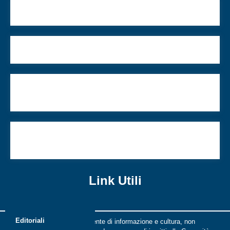
Portare la cultura italiana in Israele
“L’inferno di Treblinka” di Vasilij Grossman
“Pensare e costruire futuro”: presentato il libro su
Enzo Sereni
La mia presidenza: Una scelta di cuore, al servizio
degli ebrei italiani
Link Utili
Editoriali
Riflessi è una rivista indipendente di informazione e cultura, non