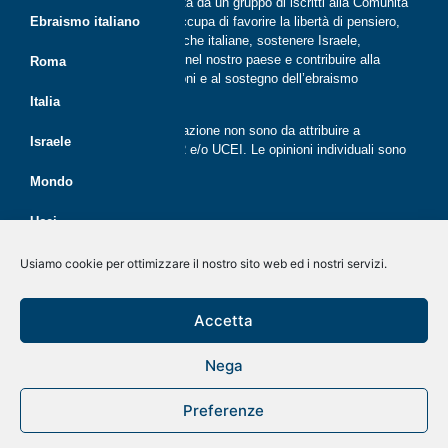
periodica, digitale e on line nata da un gruppo di iscritti alla Comunità
ebraica di Roma. Riflessi si occupa di favorire la libertà di pensiero,
Ebraismo italiano
il dialogo tra le comunità ebraiche italiane, sostenere Israele,
promuovere la cultura ebraica nel nostro paese e contribuire alla
Roma
crescita delle nuove generazioni e al sostegno dell’ebraismo
italiano.
Italia
Le opinioni espresse dalla redazione non sono da attribuire a
Israele
nessuna lista presente in CER e/o UCEI. Le opinioni individuali sono
da attribuire ai singoli autori
Mondo
Ucei
Politica dei cookie (UE)
Disegno e sviluppo
G Tech Group
&
Gianluca Gentile
CER
Usiamo cookie per ottimizzare il nostro sito web ed i nostri servizi.
Dichiarazione sulla Privacy (UE)
Giovani
Rivista on line dal 2020
Accetta
Disconoscimento
Economia
Nega
Kolnoa!
Preferenze
A tavola con Menorah