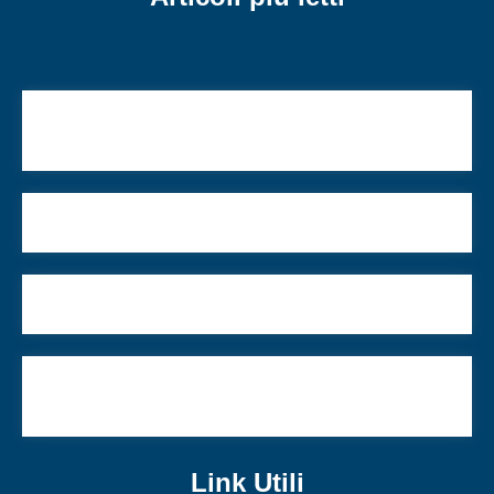
Un uomo che ce l’ha fatta. Un racconto di Ariel
Arbib
La musica ebraica italiana: una storia lunga secoli
Biscotti kosher e famiglia, ecco il mio mondo
Fondo per i crimini nazisti: a che punto siamo con
gli indennizzi?
Link Utili