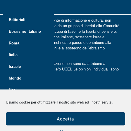
Editoriali
Riflessi è una rivista indipendente di informazione e cultura, non
periodica, digitale e on line nata da un gruppo di iscritti alla Comunità
ebraica di Roma. Riflessi si occupa di favorire la libertà di pensiero,
Ebraismo italiano
il dialogo tra le comunità ebraiche italiane, sostenere Israele,
promuovere la cultura ebraica nel nostro paese e contribuire alla
Roma
crescita delle nuove generazioni e al sostegno dell’ebraismo
italiano.
Italia
Le opinioni espresse dalla redazione non sono da attribuire a
Israele
nessuna lista presente in CER e/o UCEI. Le opinioni individuali sono
da attribuire ai singoli autori
Mondo
Ucei
Politica dei cookie (UE)
Disegno e sviluppo
G Tech Group
&
Gianluca Gentile
CER
Usiamo cookie per ottimizzare il nostro sito web ed i nostri servizi.
Dichiarazione sulla Privacy (UE)
Giovani
Rivista on line dal 2020
Accetta
Disconoscimento
Economia