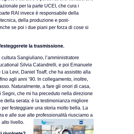
azionale per la parte UCEI, che cura i
 parte RAI invece è responsabile della
tecnica, della produzione e post-
che se poi i due piani per forza di cose si
festeggerete la trasmissione.
 cultura Sangiuliano, l’amministratore
ducational Silvia Calandrelli, e poi Emanuele
 Lia Levi, Daniel Toaff, che ha assistito alla
no agli anni ’90. In collegamento, inoltre,
asso. Naturalmente, a fare gli onori di casa,
 Segni, che mi ha preceduto nella direzione
e della serata: è la testimonianza migliore
per festeggiare una storia molto bella. La
ra e alle sue alte professionalità riusciamo a
alto livello.
i rivolgete?