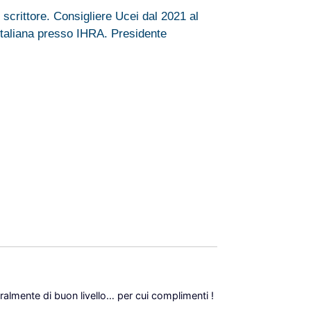
 scrittore. Consigliere Ucei dal 2021 al
taliana presso IHRA. Presidente
9 Gennaio 2023 alle 8:31
9 Gennaio 2023 alle 15:07
ralmente di buon livello… per cui complimenti !