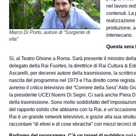
nel lavoro red
contenuti. La
realizzazione 
produzione, an
Marco Di Porto, autore di “Sorgente di
intersecano.
vita”
Questa sera 
Sì, al Teatro Ghione a Roma. Sarà presente il ministro della
delegato della Rai Fuortes, la direttrice di Rai Cultura & E
Ascarelli, per decenni autore della trasmissione, la scrittrice
nascita del programma nel 1973 e l’ha diretto come regista fi
avremo il critico televisivo del “Corriere della Sera” Aldo Gr
la presidente UCEI Noemi Di Segni. Ci sarà anche Piera Di
della trasmissione. Sono molto soddisfatto dell’impostazion
del rapporto solido che abbiamo con la Rai, e un’occasione 
Rai è un grande network televisivo, e grazie alla sua struttu
raccontare “di ebrei e di cose ebraiche” con mezzi tecnici di 
Parliamo del programma. C’è un target di pubblico cui v