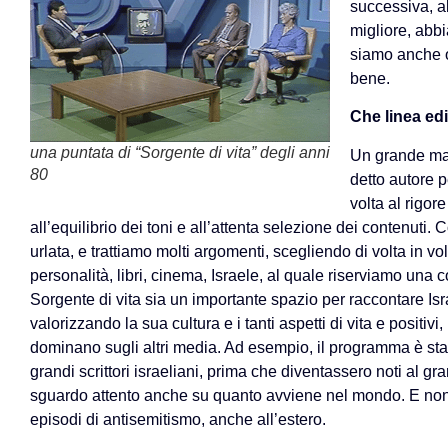
successiva, al
migliore, abbia
siamo anche 
bene.
Che linea ed
una puntata di “Sorgente di vita” degli anni
Un grande mae
80
detto autore 
volta al rigor
all’equilibrio dei toni e all’attenta selezione dei contenut
urlata, e trattiamo molti argomenti, scegliendo di volta in volt
personalità, libri, cinema, Israele, al quale riserviamo una
Sorgente di vita sia un importante spazio per raccontare Is
valorizzando la sua cultura e i tanti aspetti di vita e positivi,
dominano sugli altri media. Ad esempio, il programma è stat
grandi scrittori israeliani, prima che diventassero noti al
sguardo attento anche su quanto avviene nel mondo. E non
episodi di antisemitismo, anche all’estero.