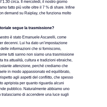
l’1.30 circa. Il mercoledì, il nostro giorno
mo fatto più volte oltre il 7 % di share. Infine
on demand su Raiplay, che funziona molto
itoriale segue la trasmissione?
stro è stato Emanuele Ascarelli, come
per decenni. Lui ha dato un’impostazione
e delle informazioni che si forniscono,
i. Come tutti sanno non siamo una trasmissione
a tra attualità, cultura e tradizioni ebraiche,
 costante attenzione, perché crediamo che
raele in modo appassionato ed equilibrato,
 rispetto agli aspetti del conflitto, che spesso
o apripista per quanto riguarda alcuni
 grande pubblico. Naturalmente abbiamo uno
 tralasciamo di accendere una luce sugli