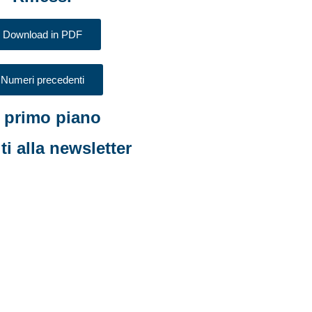
Download in PDF
Numeri precedenti
n primo piano
iti alla newsletter