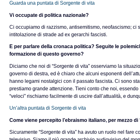
Guarda una puntata di Sorgente di vita
Vi occupate di politica nazionale?
Ci occupiamo di razzismo, antisemitismo, neofascismo; ci 
intitolazione di strade ad ex gerarchi fascisti.
E per parlare della cronaca politica? Seguite le pole
formazione di questo governo?
Diciamo che noi di “Sorgente di vita” osserviamo la situazion
governo di destra, ed è chiaro che alcuni esponenti dell’att
hanno legami nostalgici con il passato fascista. Ci sono stati
prestiamo grande attenzione. Tieni conto che noi, essendo u
“veloci” rischiamo facilmente di uscire dall’attualità, e dunqu
Un’altra puntata di Sorgente di vita
Come viene percepito l’ebraismo italiano, per mezzo di 
Sicuramente “Sorgente di vita” ha avuto un ruolo nel fare 
televisivo. Siamo il più grande archivio audiovisivo del mon