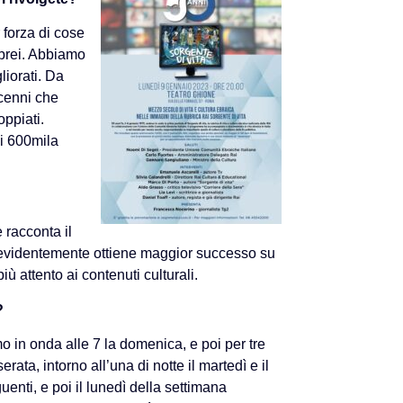
 forza di cose
ebrei. Abbiamo
liorati. Da
cenni che
ppiati.
i 600mila
 racconta il
 evidentemente ottiene maggior successo su
ù attento ai contenuti culturali.
?
o in onda alle 7 la domenica, e poi per tre
serata, intorno all’una di notte il martedì e il
enti, e poi il lunedì della settimana