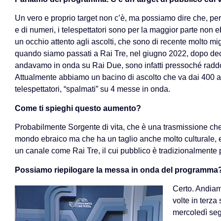
Un vero e proprio target non c’è, ma possiamo dire che, per
e di numeri, i telespettatori sono per la maggior parte non 
un occhio attento agli ascolti, che sono di recente molto mig
quando siamo passati a Rai Tre, nel giugno 2022, dopo de
andavamo in onda su Rai Due, sono infatti pressoché raddo
Attualmente abbiamo un bacino di ascolto che va dai 400 a
telespettatori, “spalmati” su 4 messe in onda.
Come ti spieghi questo aumento?
Probabilmente Sorgente di vita, che è una trasmissione che
mondo ebraico ma che ha un taglio anche molto culturale,
un canale come Rai Tre, il cui pubblico è tradizionalmente pi
Possiamo riepilogare la messa in onda del programma
Certo. Andiam
volte in terza 
mercoledì segu