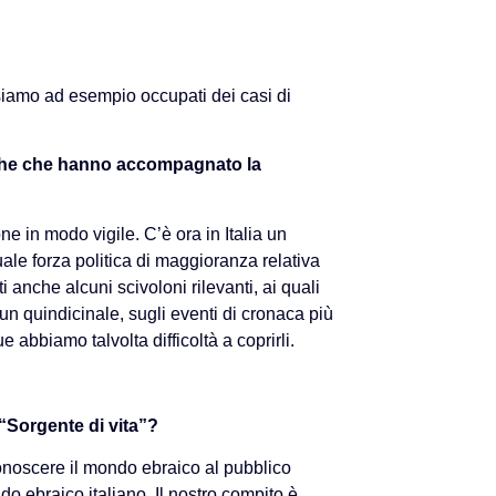
siamo ad esempio occupati dei casi di
miche che hanno accompagnato la
e in modo vigile. C’è ora in Italia un
uale forza politica di maggioranza relativa
 anche alcuni scivoloni rilevanti, ai quali
n quindicinale, sugli eventi di cronaca più
e abbiamo talvolta difficoltà a coprirli.
“Sorgente di vita”?
conoscere il mondo ebraico al pubblico
do ebraico italiano. Il nostro compito è