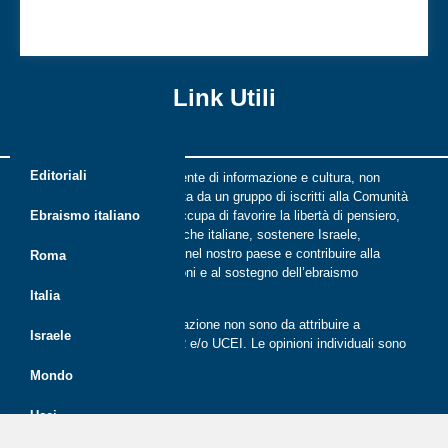
Rosh Ha Shanà a tavola: tradizioni sefardite
mediorientali
Link Utili
Editoriali
Riflessi è una rivista indipendente di informazione e cultura, non
periodica, digitale e on line nata da un gruppo di iscritti alla Comunità
ebraica di Roma. Riflessi si occupa di favorire la libertà di pensiero,
Ebraismo italiano
il dialogo tra le comunità ebraiche italiane, sostenere Israele,
promuovere la cultura ebraica nel nostro paese e contribuire alla
Roma
crescita delle nuove generazioni e al sostegno dell’ebraismo
italiano.
Italia
Le opinioni espresse dalla redazione non sono da attribuire a
Israele
nessuna lista presente in CER e/o UCEI. Le opinioni individuali sono
da attribuire ai singoli autori
Mondo
Ucei
Politica dei cookie (UE)
Disegno e sviluppo
G Tech Group
&
Gianluca Gentile