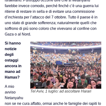
israeliano. Purtroppo occorre dire che a Netanyahu
farebbe invece comodo, perché finché c’è una guerra lui
ritiene di restare in sella e di evitare una commissione
d’inchiesta per l’attacco del 7 ottobre. Tutto il paese è in
uno stato di grande sofferenza; naturalmente quelli che
soffrono di più sono coloro che vivevano al confine con
Gaza o al Nord.
Si hanno
notizie
degli
ostaggi
ancora in
mano ad
Hamas?
A mio
Tel Aviv, 1 luglio: ad ascoltare Harari
avviso
Netanyahu
non se ne cura affatto, ormai anche le famiglie dei rapiti lo