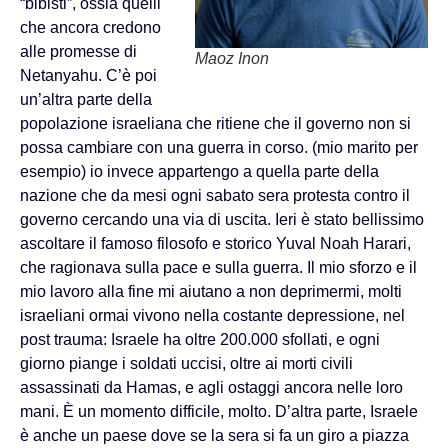
“bibisti”, ossia quelli
che ancora credono
alle promesse di
Maoz Inon
Netanyahu. C’è poi
un’altra parte della
popolazione israeliana che ritiene che il governo non si
possa cambiare con una guerra in corso. (mio marito per
esempio) io invece appartengo a quella parte della
nazione che da mesi ogni sabato sera protesta contro il
governo cercando una via di uscita. Ieri è stato bellissimo
ascoltare il famoso filosofo e storico Yuval Noah Harari,
che ragionava sulla pace e sulla guerra. Il mio sforzo e il
mio lavoro alla fine mi aiutano a non deprimermi, molti
israeliani ormai vivono nella costante depressione, nel
post trauma: Israele ha oltre 200.000 sfollati, e ogni
giorno piange i soldati uccisi, oltre ai morti civili
assassinati da Hamas, e agli ostaggi ancora nelle loro
mani. È un momento difficile, molto. D’altra parte, Israele
è anche un paese dove se la sera si fa un giro a piazza