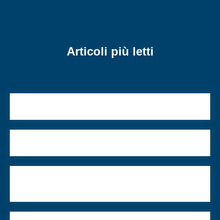
Articoli più letti
Balagan 2026: L’amore, o del disordine
Chi è Volodimir Zelenskj?
Il boicottaggio accademico di Israele tradisce la
libertà di pensiero e di studio