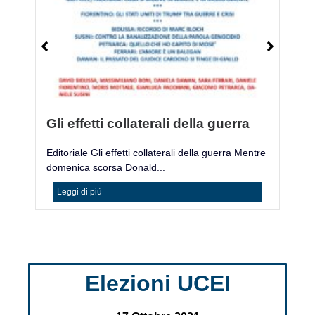
Gli effetti collaterali della guerra
M
Editoriale Gli effetti collaterali della guerra Mentre
Mo
domenica scorsa Donald...
ac
Leggi di più
Elezioni UCEI