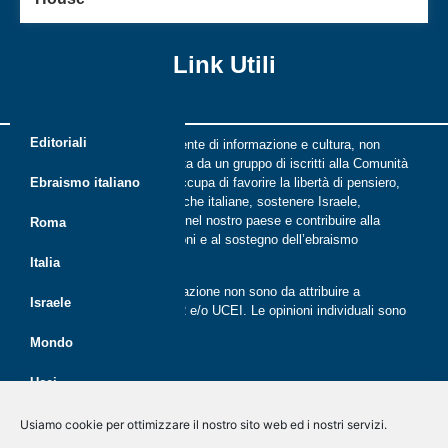
Link Utili
Editoriali
Riflessi è una rivista indipendente di informazione e cultura, non
periodica, digitale e on line nata da un gruppo di iscritti alla Comunità
ebraica di Roma. Riflessi si occupa di favorire la libertà di pensiero,
Ebraismo italiano
il dialogo tra le comunità ebraiche italiane, sostenere Israele,
promuovere la cultura ebraica nel nostro paese e contribuire alla
Roma
crescita delle nuove generazioni e al sostegno dell’ebraismo
italiano.
Italia
Le opinioni espresse dalla redazione non sono da attribuire a
Israele
nessuna lista presente in CER e/o UCEI. Le opinioni individuali sono
da attribuire ai singoli autori
Mondo
Ucei
Politica dei cookie (UE)
Disegno e sviluppo
G Tech Group
&
Gianluca Gentile
CER
Usiamo cookie per ottimizzare il nostro sito web ed i nostri servizi.
Dichiarazione sulla Privacy (UE)