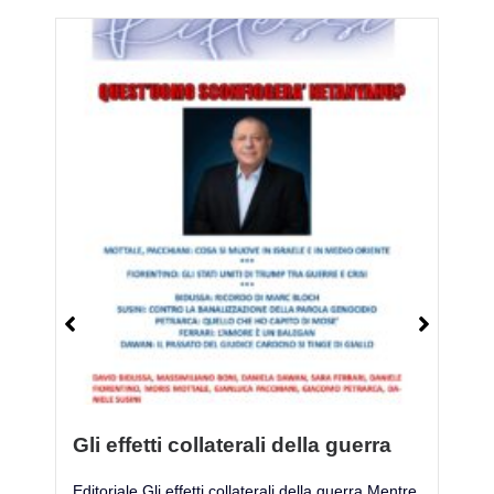
Gli effetti collaterali della guerra
M
Editoriale Gli effetti collaterali della guerra Mentre
Mo