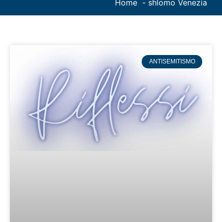
Home
shlomo Venezia
ANTISEMITISMO