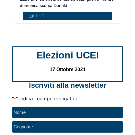
domenica scorsa Donald...
ac
Leggi di più
Elezioni UCEI
17 Ottobre 2021
Iscriviti alla newsletter
"
" indica i campi obbligatori
*
Nome
*