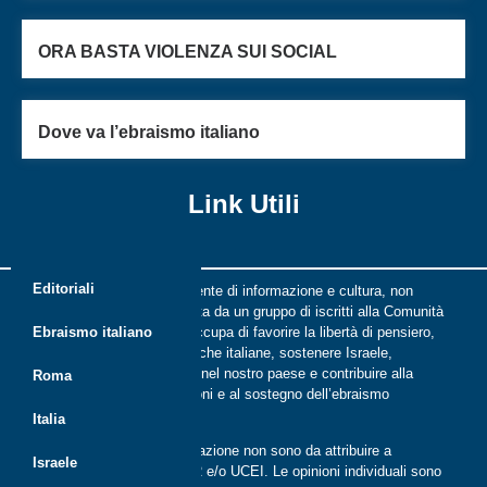
ORA BASTA VIOLENZA SUI SOCIAL
Dove va l’ebraismo italiano
Link Utili
Editoriali
Riflessi è una rivista indipendente di informazione e cultura, non
periodica, digitale e on line nata da un gruppo di iscritti alla Comunità
ebraica di Roma. Riflessi si occupa di favorire la libertà di pensiero,
Ebraismo italiano
il dialogo tra le comunità ebraiche italiane, sostenere Israele,
promuovere la cultura ebraica nel nostro paese e contribuire alla
Roma
crescita delle nuove generazioni e al sostegno dell’ebraismo
italiano.
Italia
Le opinioni espresse dalla redazione non sono da attribuire a
Israele
nessuna lista presente in CER e/o UCEI. Le opinioni individuali sono