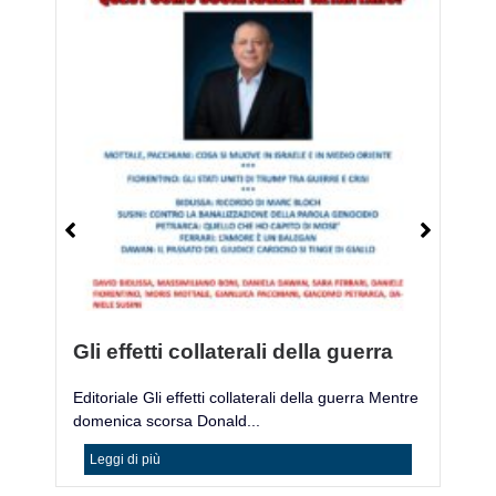
Gli effetti collaterali della guerra
M
Editoriale Gli effetti collaterali della guerra Mentre
Mo
domenica scorsa Donald...
ac
Leggi di più