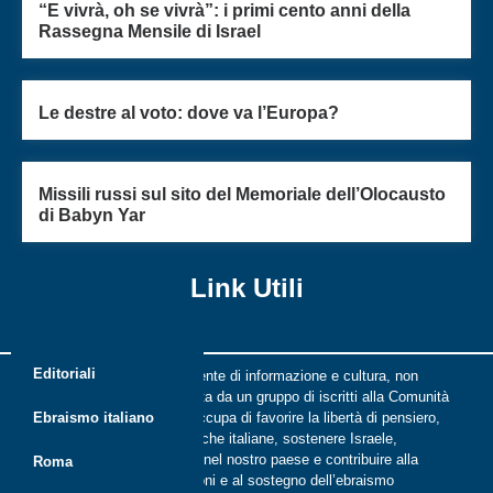
“E vivrà, oh se vivrà”: i primi cento anni della
Rassegna Mensile di Israel
Le destre al voto: dove va l’Europa?
Missili russi sul sito del Memoriale dell’Olocausto
di Babyn Yar
Link Utili
Editoriali
Riflessi è una rivista indipendente di informazione e cultura, non
periodica, digitale e on line nata da un gruppo di iscritti alla Comunità
ebraica di Roma. Riflessi si occupa di favorire la libertà di pensiero,
Ebraismo italiano
il dialogo tra le comunità ebraiche italiane, sostenere Israele,
promuovere la cultura ebraica nel nostro paese e contribuire alla
Roma
crescita delle nuove generazioni e al sostegno dell’ebraismo