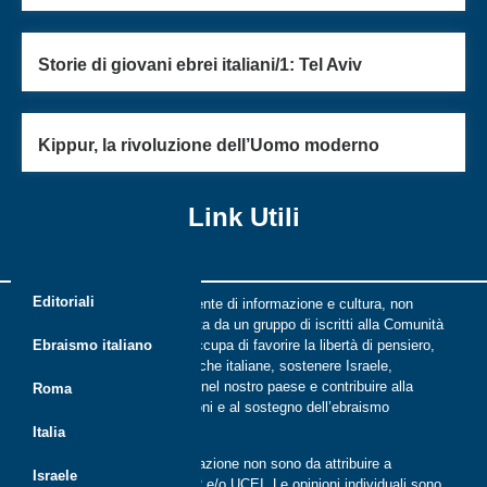
Storie di giovani ebrei italiani/1: Tel Aviv
Kippur, la rivoluzione dell’Uomo moderno
Link Utili
Editoriali
Riflessi è una rivista indipendente di informazione e cultura, non
periodica, digitale e on line nata da un gruppo di iscritti alla Comunità
ebraica di Roma. Riflessi si occupa di favorire la libertà di pensiero,
Ebraismo italiano
il dialogo tra le comunità ebraiche italiane, sostenere Israele,
promuovere la cultura ebraica nel nostro paese e contribuire alla
Roma
crescita delle nuove generazioni e al sostegno dell’ebraismo
italiano.
Italia
Le opinioni espresse dalla redazione non sono da attribuire a
Israele
nessuna lista presente in CER e/o UCEI. Le opinioni individuali sono