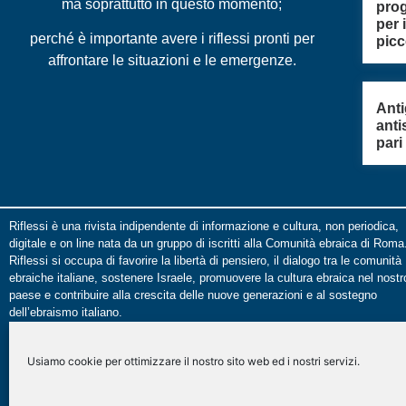
ma soprattutto in questo momento;
pro
per 
perché è importante avere i riflessi pronti per
picc
affrontare le situazioni e le emergenze.
Ant
anti
pari
Riflessi è una rivista indipendente di informazione e cultura, non periodica,
digitale e on line nata da un gruppo di iscritti alla Comunità ebraica di Roma
Riflessi si occupa di favorire la libertà di pensiero, il dialogo tra le comunità
ebraiche italiane, sostenere Israele, promuovere la cultura ebraica nel nostr
paese e contribuire alla crescita delle nuove generazioni e al sostegno
dell’ebraismo italiano.
Le opinioni espresse dalla redazione non sono da attribuire a nessuna lista
presente in CER e/o UCEI. Le opinioni individuali sono da attribuire ai singol
Usiamo cookie per ottimizzare il nostro sito web ed i nostri servizi.
autori