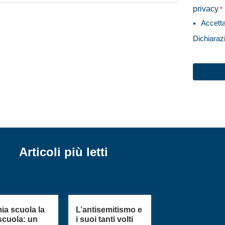
privacy
*
Accett
Dichiaraz
CAPTC
Articoli più letti
ia scuola la
L’antisemitismo e
scuola: un
i suoi tanti volti