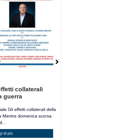
ffetti collaterali
Mosè è un Libro
a guerra
Mosè è un Libro Giacomo
Petrarca, filosofo e accademico
ale Gli effetti collaterali della
italiano,...
a Mentre domenica scorsa
...
Leggi di più
i di più