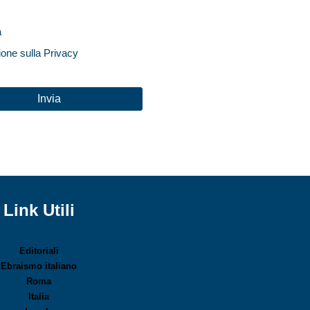
a
ione sulla Privacy
HA
Link Utili
Editoriali
Ebraismo italiano
Roma
Italia