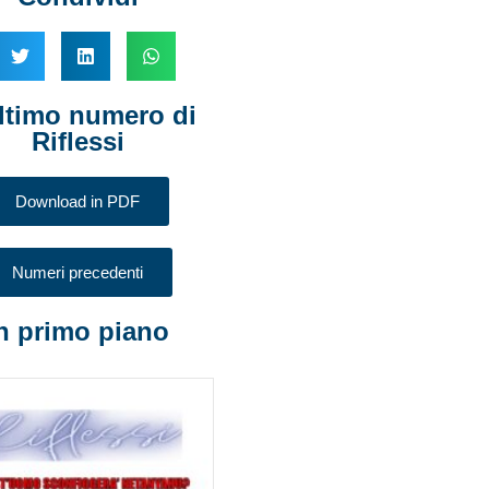
ltimo numero di
Riflessi
Download in PDF
Numeri precedenti
n primo piano