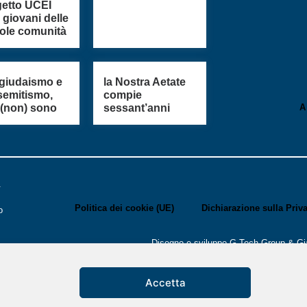
getto UCEI
i giovani delle
ole comunità
igiudaismo e
la Nostra Aetate
semitismo,
compie
 (non) sono
sessant’anni
A
.
Politica dei cookie (UE)
Dichiarazione sulla Priv
o
Disegno e sviluppo
G Tech Group
&
Gi
i
Accetta