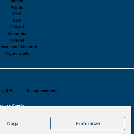
Israele
Mondo
Ucei
CER
Giovani
Economia
Kolnoa!
 tavola con Menorah
Pagine scelte
acy (UE)
Disconoscimento
anluca Gentile
Nega
Preferenze