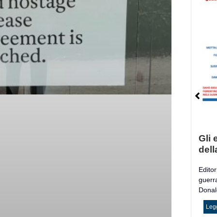
Gli e
dell
Editori
guerr
Donald
Legg