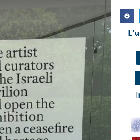
L'u
I