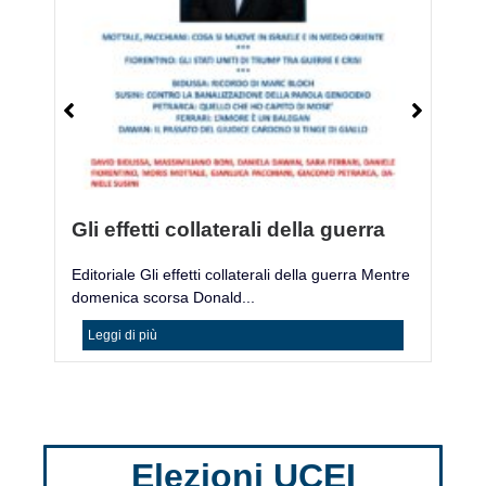
Gli effetti collaterali della guerra
M
Editoriale Gli effetti collaterali della guerra Mentre
Mo
domenica scorsa Donald...
ac
Leggi di più
Elezioni UCEI