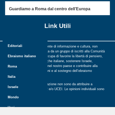
Guardiamo a Roma dal centro dell’Europa
Link Utili
Editoriali
Riflessi è una rivista indipendente di informazione e cultura, non
periodica, digitale e on line nata da un gruppo di iscritti alla Comunità
ebraica di Roma. Riflessi si occupa di favorire la libertà di pensiero,
Ebraismo italiano
il dialogo tra le comunità ebraiche italiane, sostenere Israele,
promuovere la cultura ebraica nel nostro paese e contribuire alla
Roma
crescita delle nuove generazioni e al sostegno dell’ebraismo
italiano.
Italia
Le opinioni espresse dalla redazione non sono da attribuire a
Israele
nessuna lista presente in CER e/o UCEI. Le opinioni individuali sono
da attribuire ai singoli autori
Mondo
Ucei
Politica dei cookie (UE)